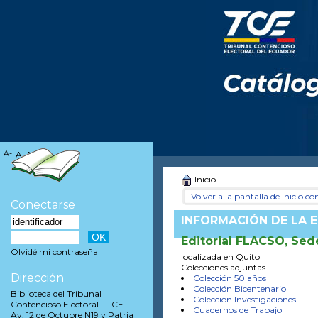
A-
A
A+
Inicio
Volver a la pantalla de inicio con
Conectarse
INFORMACIÓN DE LA E
Editorial FLACSO, Se
Olvidé mi contraseña
localizada en Quito
Colecciones adjuntas
Dirección
Colección 50 años
Colección Bicentenario
Biblioteca del Tribunal
Colección Investigaciones
Contencioso Electoral - TCE
Cuadernos de Trabajo
Av. 12 de Octubre N19 y Patria