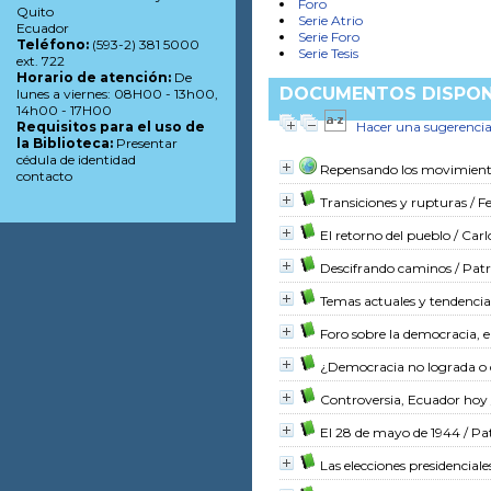
Foro
Quito
Serie Atrio
Ecuador
Serie Foro
Teléfono:
(593-2) 381 5000
Serie Tesis
ext. 722
Horario de atención:
De
DOCUMENTOS DISPONI
lunes a viernes: 08H00 - 13h00,
14h00 - 17H00
Hacer una sugerenci
Requisitos para el uso de
la Biblioteca:
Presentar
cédula de identidad
Repensando los movimient
contacto
Transiciones y rupturas
/ F
El retorno del pueblo
/ Carl
Descifrando caminos
/ Patr
Temas actuales y tendencias 
Foro sobre la democracia, e
¿Democracia no lograda o
Controversia, Ecuador hoy
El 28 de mayo de 1944
/ Pa
Las elecciones presidencial