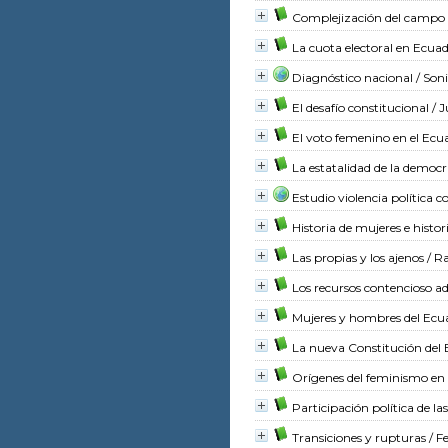
Complejización del campo p
La cuota electoral en Ecua
Diagnóstico nacional
/ Son
El desafío constitucional
/ J
El voto femenino en el Ecu
La estatalidad de la democr
Estudio violencia política 
Historia de mujeres e histo
Las propias y los ajenos
/ R
Los recursos contencioso a
Mujeres y hombres del Ecuad
La nueva Constitución del
Orígenes del feminismo en 
Participación política de la
Transiciones y rupturas
/ F