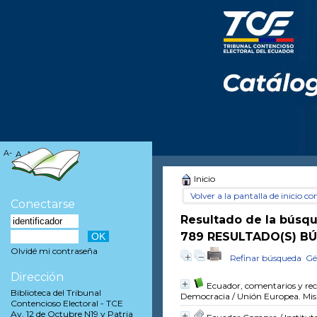
A-
A
A+
Inicio
Volver a la pantalla de inicio con
Conectarse
Resultado de la búsq
789 RESULTADO(S) B
Olvidé mi contraseña
Refinar búsqueda
Gé
Dirección
Ecuador, comentarios y rec
Biblioteca del Tribunal
Democracia
/ Unión Europea. Mis
Contencioso Electoral - TCE
Av. 12 de Octubre N19 y Patria