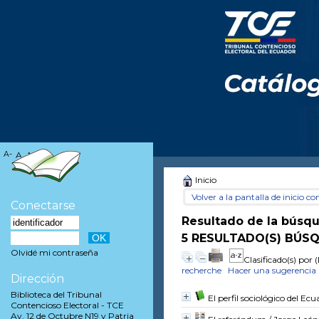
A-
A
A+
Inicio
Volver a la pantalla de inicio con
Conectarse
Resultado de la búsq
5 RESULTADO(S) BÚSQ
Olvidé mi contraseña
Clasificado(s) por
(
recherche
Hacer una sugerencia
Dirección
Biblioteca del Tribunal
El perfil sociológico del Ec
Contencioso Electoral - TCE
Av. 12 de Octubre N19 y Patria