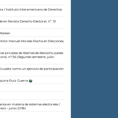
eza
/ Instituto Interamericano de Derechos
de
en Revista Derecho Electoral, nº. 13
 Nikken
Víctor Manuel Morales Rocha
en Elecciones,
nas privadas de libertad de dieciocho países
oral, n°.36 (Segundo semestre, julio-
l Ecuador como un ejercicio de participación
quina Ruiz Guerra
nos en materia de sistemas electorales
/
nero - junio 2018)