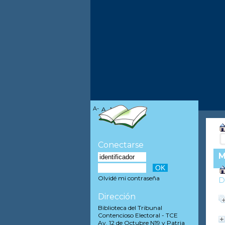
A-
A
A+
Conectarse
M
Olvidé mi contraseña
D
Dirección
Biblioteca del Tribunal
Contencioso Electoral - TCE
Av. 12 de Octubre N19 y Patria