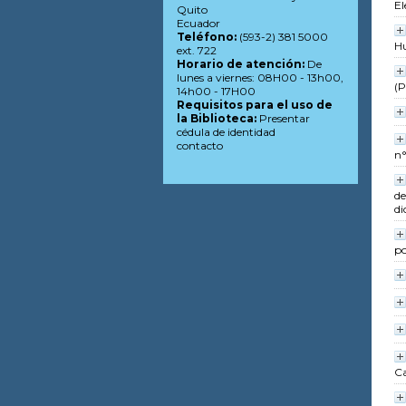
El
Quito
Ecuador
Teléfono:
(593-2) 381 5000
H
ext. 722
Horario de atención:
De
lunes a viernes: 08H00 - 13h00,
(P
14h00 - 17H00
Requisitos para el uso de
la Biblioteca:
Presentar
cédula de identidad
contacto
n°
de
di
po
Ca