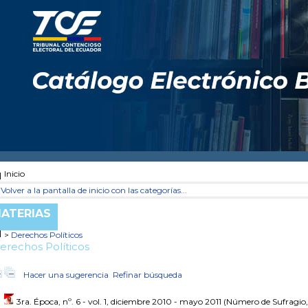
Inicio
Volver a la pantalla de inicio con las categorías...
ATERIAS
>
Derechos Políticos
erechos Políticos
Hacer una sugerencia
Refinar búsqueda
3ra. Época, nº. 6 - vol. 1, diciembre 2010 - mayo 2011
(Número de Sufragio, 