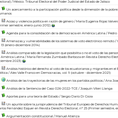
ectoral)
/ México. Tribunal Electoral del Poder Judicial del Estado de Jalisco
Un acercamiento a la participación política desde la dimensión de la pobr
umanos
Acoso y violencia política en razón de género
/ María Eugenia Rojas Valver
rimer semestre, enero-junio 2012)
Agenda para la consolidación de la democracia en América Latina
/ Pedro
Amenazas y vulnerabilidades de los sistemas de voto electrónico remoto
/ 
 13 (enero-diciembre 2014)
Análisis comparado de la legislación que posibilita o no el voto de las perso
 América Latina
/ María Fernanda Zumbado Barboza
en Revista Derecho Elect
ciembre 2023)
Análisis histórico del derecho al voto de los ecuatorianos y migrantes en e
lítica
/ Alex Valle Franco
en Democracias, vol. 9 (octubre - diciembre 2021)
Análisis de las trayectorias de las mujeres en los partidos políticos
/ Ana Joa
Análisis de la Sentencia del Caso 026-2022-TCE
/ Joaquín Viteri Llanga
Aportes para una teoría del Estado
/ Sergio Darío Di Gioia
Un apunte sobre la jurisprudencia del Tribunal Europeo de Derechos Huma
rlos Fernández Esquer
en Revista Derecho Electoral, n° 25 (Primer semestre, e
Argumentación constitucional
/ Manuel Atienza