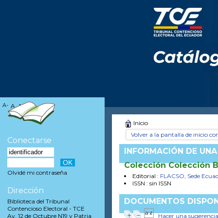
A-
A
A+
Inicio
Volver a la pantalla de inicio con
Conectarse
INFORMACIÓN DE UNA
Colección Colección B
Olvidé mi contraseña
Editorial :
FLACSO, Sede Ecua
ISSN : sin ISSN
Dirección
DOCUMENTOS DISPON
Biblioteca del Tribunal
Contencioso Electoral - TCE
Hacer una sugerenci
Av. 12 de Octubre N19 y Patria