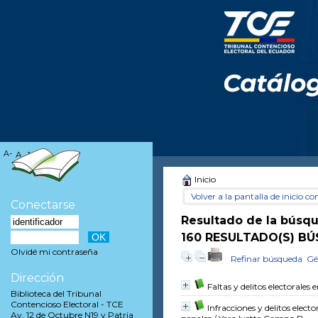
A-
A
A+
Inicio
Volver a la pantalla de inicio con
Conectarse
Resultado de la búsq
160 RESULTADO(S) BÚ
Olvidé mi contraseña
Refinar búsqueda
Gé
Dirección
Faltas y delitos electorales
Biblioteca del Tribunal
Contencioso Electoral - TCE
Infracciones y delitos elec
Av. 12 de Octubre N19 y Patria