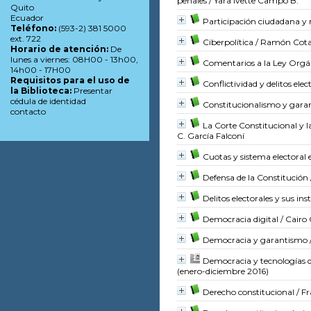
penales
/ Yara Ivette Campo B.
Quito
Ecuador
Participación ciudadana y 
Teléfono:
(593-2) 381 5000
ext. 722
Ciberpolítica
/ Ramón Cota
Horario de atención:
De
lunes a viernes: 08H00 - 13h00,
Comentarios a la Ley Orgán
14h00 - 17H00
Requisitos para el uso de
Conflictividad y delitos el
la Biblioteca:
Presentar
cédula de identidad
Constitucionalismo y gara
contacto
La Corte Constitucional y l
C. García Falconí
Cuotas y sistema electoral
Defensa de la Constitución
Delitos electorales y sus in
Democracia digital
/ Cairo 
Democracia y garantismo
Democracia y tecnologías d
(enero-diciembre 2016)
Derecho constitucional
/ Fr