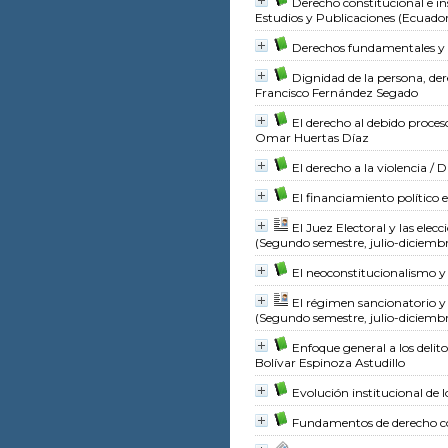
Derecho constitucional e in
Estudios y Publicaciones (Ecuado
Derechos fundamentales y de
Dignidad de la persona, der
Francisco Fernández Segado
El derecho al debido proces
Omar Huertas Díaz
El derecho a la violencia
/ D
El financiamiento político
El Juez Electoral y las elec
(Segundo semestre, julio-diciemb
El neoconstitucionalismo y
El régimen sancionatorio y l
(Segundo semestre, julio-diciemb
Enfoque general a los delito
Bolívar Espinoza Astudillo
Evolución institucional de lo
Fundamentos de derecho co