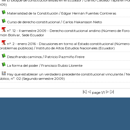
El bloque de constitucionalidad en el Ecuador
/ Danilo Caicedo Tapia
en For
009)
Materialidad de la Constitución
/ Edgar Hernán Fuentes Contreras
Curso de derecho constitucional
/ Carlos Hakansson Nieto
nº. 12 - II semestre 2009 - Derecho constitucional andino
(Número de Foro 
món Bolívar, Sede Ecuador
n°. 2 - enero 2016 - Discusiones en torno al Estado constitucional
(Número d
problemas públicos)
/ Instituto de Altos Estudios Nacionales (Ecuador)
Descifrando caminos
/ Patricio Pazmiño Freire
La forma del poder
/ Francisco Rubio Llorente
Hay que establecer un verdadero precedente constitucional vinculante
/ Ni
blico, nº. 02 (Segundo semestre 2009)
page 1/1