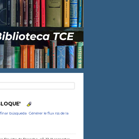
BLOQUE'
finar búsqueda
Générer le flux rss de la