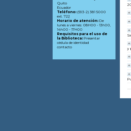
Quito
2
Ecuador
Teléfono:
(593-2) 381 5000
ext. 722
Horario de atención:
De
lunes a viernes: 08H00 - 13h00,
14h00 - 17H00
Requisitos para el uso de
Si
la Biblioteca:
Presentar
cédula de identidad
contacto
y 
Pú