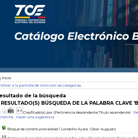
Inicio
Volver a la pantalla de inicio con las categorías...
esultado de la búsqueda
 RESULTADO(S) BÚSQUEDA DE LA PALABRA CLAVE '
Clasificado(s) por
(Pertinencia descendente,Título ascendente)
Re
cherche
Hacer una sugerencia
Bloque de constitucionalidad
/ Londoño Ayala, César Augusto