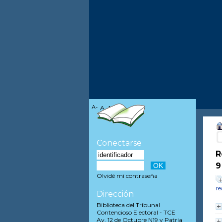
A-
A
A+
Conectarse
R
9
Olvidé mi contraseña
re
Dirección
Biblioteca del Tribunal
Contencioso Electoral - TCE
Av. 12 de Octubre N19 y Patria