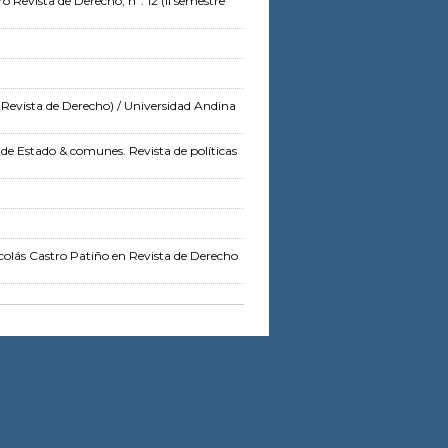
o Revista de Derecho, nº. 12 (II semestre
Revista de Derecho)
/ Universidad Andina
e Estado & comunes. Revista de políticas
colás Castro Patiño
en Revista de Derecho