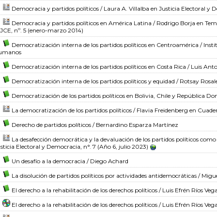
Democracia y partidos políticos
/ Laura A. Villalba
en Justicia Electoral y 
Democracia y partidos políticos en América Latina
/ Rodrigo Borja
en Tema
 JCE, nº. 5 (enero-marzo 2014)
Democratización interna de los partidos políticos en Centroamérica
/ Inst
umanos
Democratización interna de los partidos políticos en Costa Rica
/ Luis Ant
Democratización interna de los partidos políticos y equidad
/ Rotsay Rosale
Democratización de los partidos políticos en Bolivia, Chile y República D
La democratización de los partidos políticos
/ Flavia Freidenberg
en Cuader
Derecho de partidos políticos
/ Bernardino Esparza Martínez
La desafección democrática y la devaluación de los partidos políticos com
sticia Electoral y Democracia, n°. 7 (Año 6, julio 2023)
Un desafío a la democracia
/ Diego Achard
La disolución de partidos políticos por actividades antidemocráticas
/ Migu
El derecho a la rehabilitación de los derechos políticos
/ Luis Efrén Ríos Veg
El derecho a la rehabilitación de los derechos políticos
/ Luis Efrén Ríos Veg