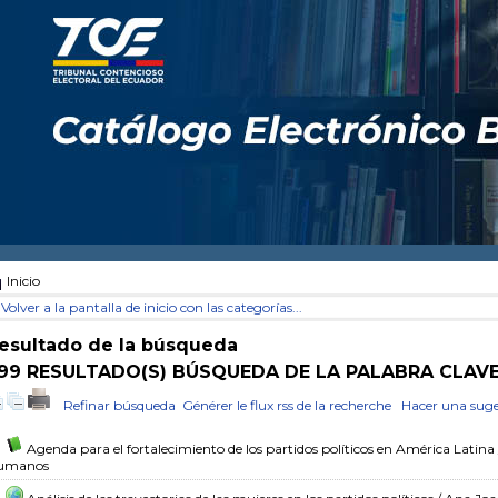
Inicio
Volver a la pantalla de inicio con las categorías...
esultado de la búsqueda
99 RESULTADO(S) BÚSQUEDA DE LA PALABRA CLAVE 
Refinar búsqueda
Générer le flux rss de la recherche
Hacer una suge
Agenda para el fortalecimiento de los partidos políticos en América Latina
umanos