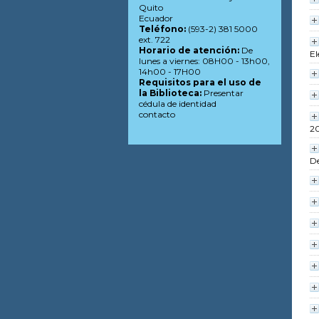
Quito
Ecuador
Teléfono:
(593-2) 381 5000
ext. 722
Horario de atención:
De
El
lunes a viernes: 08H00 - 13h00,
14h00 - 17H00
Requisitos para el uso de
la Biblioteca:
Presentar
cédula de identidad
contacto
20
De