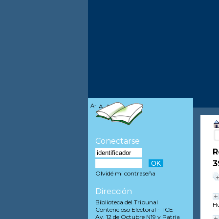
A-
A
A+
Conectarse
R
3
Olvidé mi contraseña
Dirección
Biblioteca del Tribunal
H
Contencioso Electoral - TCE
Av. 12 de Octubre N19 y Patria