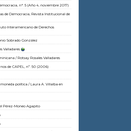
Democracia, n°. 5 (Año 4, noviembre 2017)
s de Democracia, Revista Institucional de
ituto Interamericano de Derechos
onio Sobrado González
s Valladares
ominicana
/ Rotsay Rosales Valladares
nos de CAPEL, nº. 50 (2006)
o moneda política
/ Laura A. Villalba
en
el Pérez-Moneo Agapito
a
a