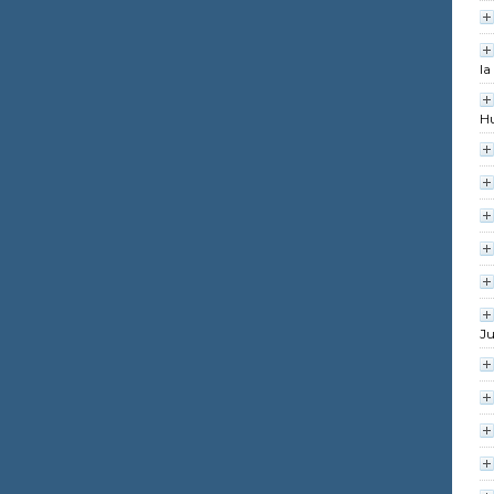
la
H
Ju