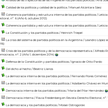
Análisis de las trayectorias de las mujeres en los partidos políticos
/ Ana Joa
Calidad de los políticos y calidad de la política
/ Manuel Alcántara Sáez
Coherencia partidista y estructura interna de los partidos políticos
/ Letici
ectoral, nº. 6 (Año 6, octubre 2012)
Coherencia partidista y estructura interna de los partidos políticos
/ Letici
La Constitución y los partidos políticos
/ Heinrich Triepel
La crisis del sistema de partidos políticos en la Argentina
/ Leandro López
e
16)
Crisis de los partidos políticos y de la democracia representativa
/ Alfredo 
mocracia, n°. 2 (Año 1, diciembre 2014)
Defensa de la Constitución y partidos políticos
/ Ignacio de Otto Pardo
Del dicho al hecho
/ Beatriz Llanos
La democracia interna de los partidos políticos
/ Fernando Flores Giménez
La democracia interna en los partidos políticos
/ Adalberto Chávez
en Mund
Democracia interna de los partidos políticos
/ María del Pilar Hernández
Democracia interna
/ Flavia Freidenberg
en Revista Derecho Electoral, nº.
La democracia y los partidos políticos
/ Moisei Ostrogorski