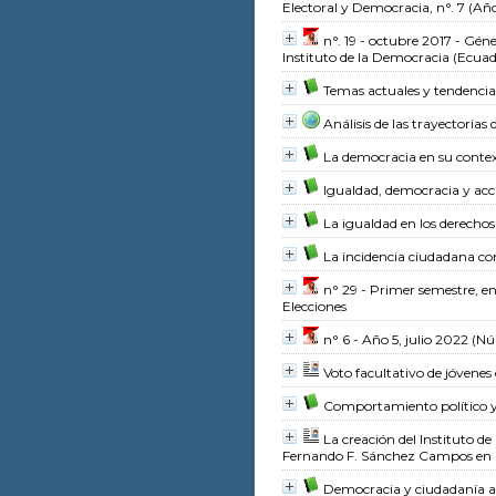
Electoral y Democracia, n°. 7 (Año
n°. 19 - octubre 2017 - Géne
Instituto de la Democracia (Ecuad
Temas actuales y tendencias 
Análisis de las trayectorias 
La democracia en su conte
Igualdad, democracia y acc
La igualdad en los derechos
La incidencia ciudadana c
n° 29 - Primer semestre, e
Elecciones
n° 6 - Año 5, julio 2022
(Núm
Voto facultativo de jóvene
Comportamiento político y 
La creación del Instituto d
Fernando F. Sánchez Campos
en 
Democracia y ciudadanía a