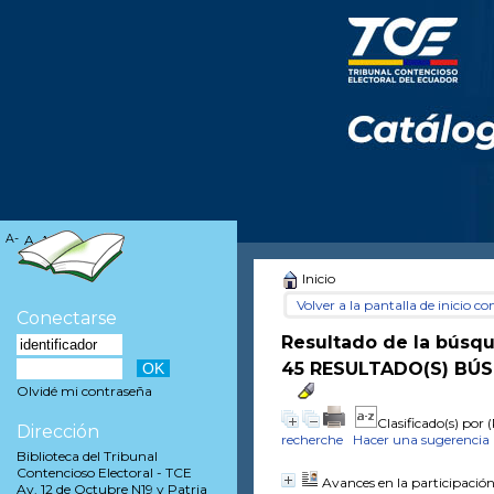
A-
A
A+
Inicio
Volver a la pantalla de inicio con
Conectarse
Resultado de la búsq
45 RESULTADO(S) BÚS
Olvidé mi contraseña
Clasificado(s) por
(
Dirección
recherche
Hacer una sugerencia
Biblioteca del Tribunal
Contencioso Electoral - TCE
Avances en la participación
Av. 12 de Octubre N19 y Patria