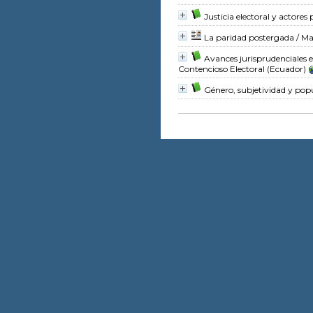
Justicia electoral y actores 
La paridad postergada
/ Ma
Avances jurisprudenciales e
Contencioso Electoral (Ecuador)
Género, subjetividad y pop