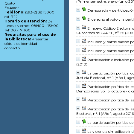
(Primer semestre, enero-junio 20
Quito
Ecuador
Democracia y participación 
Teléfono:
(593-2) 381 5000
ext. 722
El derecho al voto y la part
Horario de atención:
De
lunes a viernes: 08H00 - 13h00,
El nuevo Código Electoral d
14h00 - 17H00
Cuadernos de CAPEL, nº. 55 (201
Requisitos para el uso de
la Biblioteca:
Presentar
Inclusión y participación p
cédula de identidad
contacto
Inclusión y participación po
Participación e inclusión p
(2010)
La participación política,
Justicia Electoral, n°. 1 (Año 1, ag
Participación política de l
Democracias, vol. 6 (octubre - di
Participación política de l
Participación política de las
Electoral, n°. 1 (Año 1, agosto 2016
La participación política d
La violencia simbólica e ind