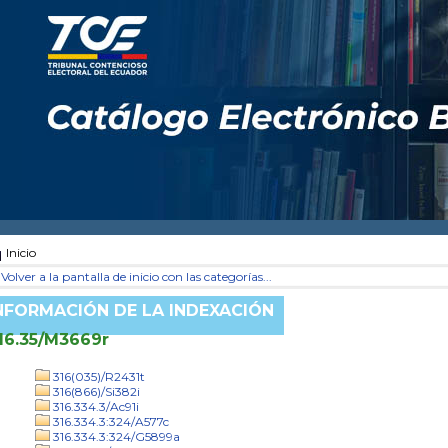
Inicio
Volver a la pantalla de inicio con las categorías...
NFORMACIÓN DE LA INDEXACIÓN
16.35/M3669r
316(035)/R2431t
316(866)/Si382i
316.334.3/Ac91i
316.334.3:324/A577c
316.334.3:324/G5899a