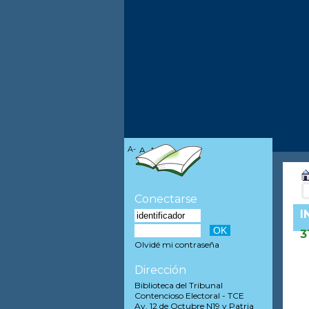
A-
A
A+
Conectarse
I
3
Olvidé mi contraseña
Dirección
Biblioteca del Tribunal
Contencioso Electoral - TCE
Av. 12 de Octubre N19 y Patria