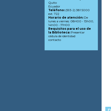
Quito
Ecuador
Teléfono:
(593-2) 381 5000
ext. 722
Horario de atención:
De
lunes a viernes: 08H00 - 13h00,
14h00 - 17H00
Requisitos para el uso de
la Biblioteca:
Presentar
cédula de identidad
contacto
D