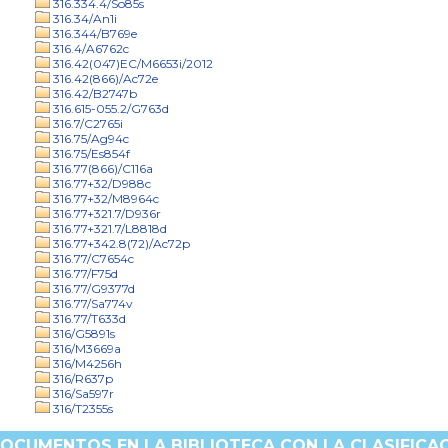
316.334.4/So85s
316.34/An1i
316.344/B769e
316.4/A6762c
316.42(047)EC/M6653i/2012
316.42(866)/Ac72e
316.42/B2747b
316.615-055.2/G763d
316.7/C2765i
316.75/Ag94c
316.75/Es854f
316.77(866)/C116a
316.77+32/D988c
316.77+32/M8964c
316.77+321.7/D936r
316.77+321.7/L8818d
316.77+342.8(72)/Ac72p
316.77/C7654c
316.77/F75d
316.77/G9377d
316.77/Sa774v
316.77/T633d
316/G5891s
316/M3669a
316/M4256h
316/R637p
316/Sa597r
316/T2355s
OCUMENTOS EN LA BIBLIOTECA CON LA CLASIFICAC