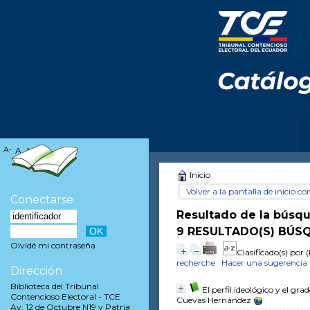
A-
A
A+
Inicio
Volver a la pantalla de inicio con
Conectarse
Resultado de la búsq
9 RESULTADO(S) BÚSQ
Olvidé mi contraseña
Clasificado(s) por
(
recherche
Hacer una sugerencia
Dirección
Biblioteca del Tribunal
El perfil ideológico y el gr
Contencioso Electoral - TCE
Cuevas Hernández
Av. 12 de Octubre N19 y Patria