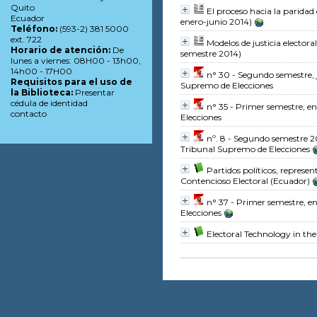
Quito
El proceso hacia la parida
Ecuador
enero-junio 2014)
Teléfono:
(593-2) 381 5000
ext. 722
Modelos de justicia elector
Horario de atención:
De
semestre 2014)
lunes a viernes: 08H00 - 13h00,
14h00 - 17H00
n° 30 - Segundo semestre,
Requisitos para el uso de
Supremo de Elecciones
la Biblioteca:
Presentar
cédula de identidad
n° 35 - Primer semestre, e
contacto
Elecciones
nº. 8 - Segundo semestre 2
Tribunal Supremo de Elecciones
Partidos políticos, represe
Contencioso Electoral (Ecuador)
n° 37 - Primer semestre, e
Elecciones
Electoral Technology in th