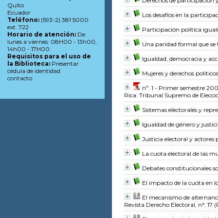
Derechos de participación y
Quito
Ecuador
Los desafíos en la participa
Teléfono:
(593-2) 381 5000
ext. 722
Participación política igual
Horario de atención:
De
lunes a viernes: 08H00 - 13h00,
Una paridad formal que se t
14h00 - 17H00
Requisitos para el uso de
Igualdad, democracia y acc
la Biblioteca:
Presentar
cédula de identidad
Mujeres y derechos políticos
contacto
nº. 1 - Primer semestre 200
Rica. Tribunal Supremo de Elecci
Sistemas electorales y rep
Igualdad de género y justic
Justicia electoral y actores 
La cuota electoral de las m
Debates constitucionales s
El impacto de la cuota en l
El mecanismo de alternanci
Revista Derecho Electoral, n°. 17 