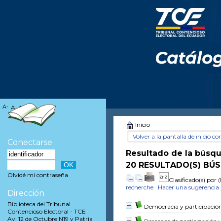
A-
A
A+
Inicio
Volver a la pantalla de inicio con
Conectarse
Resultado de la búsq
20 RESULTADO(S) BÚS
Olvidé mi contraseña
Clasificado(s) por
(
recherche
Hacer una sugerencia
Dirección
Biblioteca del Tribunal
Democracia y participación 
Contencioso Electoral - TCE
Av. 12 de Octubre N19 y Patria