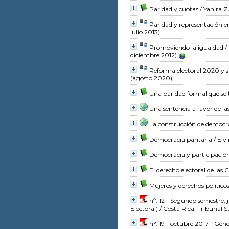
Paridad y cuotas
/ Yanira 
Paridad y representación 
julio 2013)
Promoviendo la igualdad
/ 
diciembre 2012)
Reforma electoral 2020 y si
(agosto 2020)
Una paridad formal que se t
Una sentencia a favor de la
La construcción de democra
Democracia paritaria
/ Elv
Democracia y participación 
El derecho electoral de l
Mujeres y derechos políticos
nº. 12 - Segundo semestre, 
Electoral)
/ Costa Rica. Tribunal 
n°. 19 - octubre 2017 - Géne