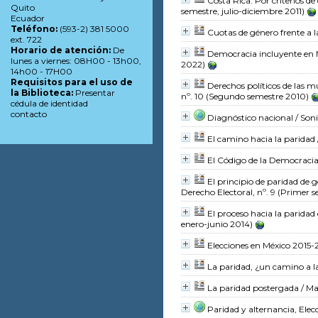
Costa Rica. Por criterios de
Quito
semestre, julio-diciembre 2011)
Ecuador
Teléfono:
(593-2) 381 5000
Cuotas de género frente a l
ext. 722
Horario de atención:
De
Democracia incluyente en 
lunes a viernes: 08H00 - 13h00,
2022)
14h00 - 17H00
Requisitos para el uso de
Derechos políticos de las m
la Biblioteca:
Presentar
nº. 10 (Segundo semestre 2010)
cédula de identidad
contacto
Diagnóstico nacional
/ Son
El camino hacia la paridad
El Código de la Democraci
El principio de paridad de 
Derecho Electoral, nº. 9 (Primer 
El proceso hacia la parida
enero-junio 2014)
Elecciones en México 2015-
La paridad, ¿un camino a l
La paridad postergada
/ Ma
Paridad y alternancia, Elec