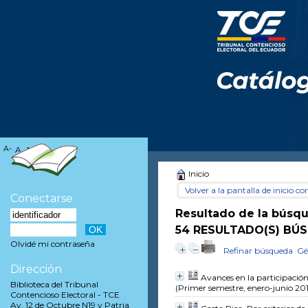
A-
A
A+
Inicio
Volver a la pantalla de inicio con
Conectarse
Resultado de la búsq
54 RESULTADO(S) BÚS
Olvidé mi contraseña
Refinar búsqueda
Gé
Dirección
Avances en la participación
Biblioteca del Tribunal
(Primer semestre, enero-junio 20
Contencioso Electoral - TCE
Av. 12 de Octubre N19 y Patria