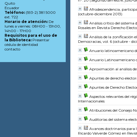
n°. 20 (Segundo semestre, julio-d
Quito
Ecuador
Afrodescendencia, participa
Teléfono:
(593-2) 381 5000
(octubre-diciembre 2013)
ext. 722
Horario de atención:
De
Análisis crítico del sistema 
lunes a viernes: 08H00 - 13h00,
Rosales
en Revista Derecho Electo
14h00 - 17H00
Requisitos para el uso de
Análisis de la zonificación 
la Biblioteca:
Presentar
Democracias, vol. 6 (octubre - di
cédula de identidad
contacto
Anuario latinoamericano de
Anuario Latinoamericano de
Aproximación al análisis de
Apuntes de derecho elector
Apuntes de Derecho Electo
Aspectos relevantes del ré
Internacionales
Atribuciones del Consejo Na
Auditorías del sistema elec
Avances doctrinarios para l
Ricardo Valverde Gómez
en Revis