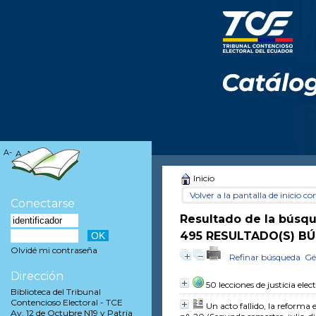
A-
A
A+
Inicio
Volver a la pantalla de inicio con
Conectarse
Resultado de la búsq
495 RESULTADO(S) BÚ
Olvidé mi contraseña
Refinar búsqueda
Gé
Dirección
50 lecciones de justicia elec
Biblioteca del Tribunal
Contencioso Electoral - TCE
Un acto fallido, la reforma 
Av. 12 de Octubre N19 y Patria