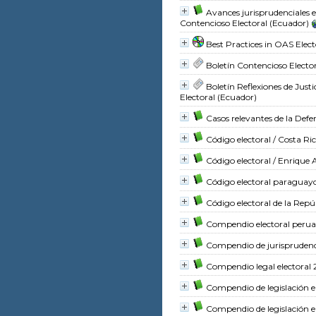
Avances jurisprudenciales e
Contencioso Electoral (Ecuador)
Best Practices in OAS Ele
Boletín Contencioso Electo
Boletín Reflexiones de Justi
Electoral (Ecuador)
Casos relevantes de la Def
Código electoral
/ Costa Ric
Código electoral
/ Enrique A
Código electoral paraguay
Código electoral de la Rep
Compendio electoral peru
Compendio de jurisprudenc
Compendio legal electoral
Compendio de legislación e
Compendio de legislación el