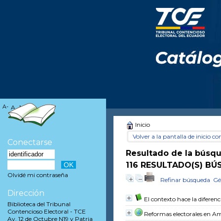
A-
A
A+
Inicio
Volver a la pantalla de inicio con
Conectarse
Resultado de la búsq
116 RESULTADO(S) BÚ
Olvidé mi contraseña
Refinar búsqueda
Gé
Dirección
El contexto hace la diferenc
Biblioteca del Tribunal
Contencioso Electoral - TCE
Reformas electorales en Am
Av. 12 de Octubre N19 y Patria