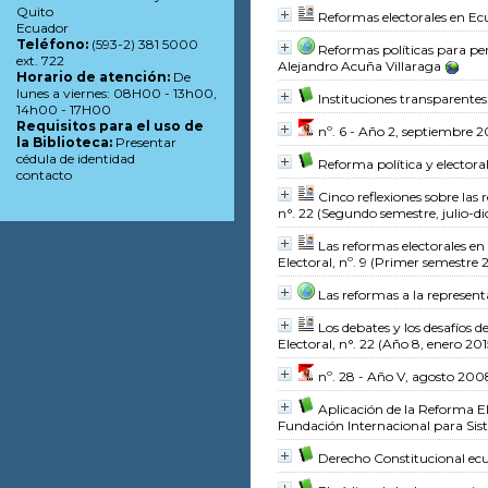
Quito
Reformas electorales en Ec
Ecuador
Teléfono:
(593-2) 381 5000
Reformas políticas para per
ext. 722
Alejandro Acuña Villaraga
Horario de atención:
De
lunes a viernes: 08H00 - 13h00,
Instituciones transparentes
14h00 - 17H00
Requisitos para el uso de
nº. 6 - Año 2, septiembre 
la Biblioteca:
Presentar
cédula de identidad
Reforma política y elector
contacto
Cinco reflexiones sobre las
n°. 22 (Segundo semestre, julio-d
Las reformas electorales e
Electoral, nº. 9 (Primer semestre 
Las reformas a la represent
Los debates y los desafíos 
Electoral, n°. 22 (Año 8, enero 201
nº. 28 - Año V, agosto 200
Aplicación de la Reforma 
Fundación Internacional para Sis
Derecho Constitucional ec