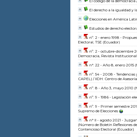
El código de la democracia
El derecho a la igualdad y 
Elecciones en América Lati
Estudios de derecho elector
nº. 2 - enero 1998 - Propue
Electoral, TSE (Ecuador)
nº. 2 - octubre-diciembre 
Democracia, Revista Institucional
n°. 22 - Año 8, enero 2015
(
nº. 54 - 2008 - Tendencias 
CAPEL)
/ IIDH. Centro de Asesor
nº. 8 - Año 3, mayo 2010
(
nº. 9 - 1986 - Legislación 
nº. 9 - Primer semestre 20
Supremo de Elecciones
n° II - agosto 2021 - Juzga
(Número de Boletín Reflexiones de 
Contencioso Electoral (Ecuador)