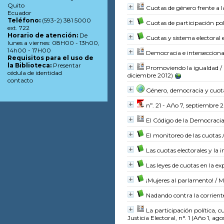
Quito
Cuotas de género frente a l
Ecuador
Teléfono:
(593-2) 381 5000
Cuotas de participación pol
ext. 722
Horario de atención:
De
Cuotas y sistema electoral
lunes a viernes: 08H00 - 13h00,
14h00 - 17H00
Democracia e intersecciona
Requisitos para el uso de
la Biblioteca:
Presentar
Promoviendo la igualdad
/ 
cédula de identidad
diciembre 2012)
contacto
Género, democracia y cuot
nº. 21 - Año 7, septiembre 
El Código de la Democraci
El monitoreo de las cuotas
Las cuotas electorales y la
Las leyes de cuotas en la e
¡Mujeres al parlamento!
/ M
Nadando contra la corrient
La participación política,
Justicia Electoral, n°. 1 (Año 1, ag