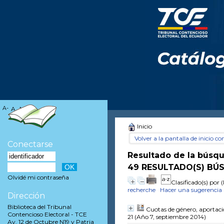
A-
A
A+
Inicio
Volver a la pantalla de inicio con
Conectarse
Resultado de la búsq
49 RESULTADO(S) BÚ
Olvidé mi contraseña
Clasificado(s) por
(
recherche
Hacer una sugerencia
Dirección
Biblioteca del Tribunal
Cuotas de género, aportacio
Contencioso Electoral - TCE
21 (Año 7, septiembre 2014)
Av. 12 de Octubre N19 y Patria