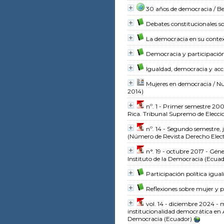
30 años de democracia
/ Be
Debates constitucionales s
La democracia en su conte
Democracia y participación 
Igualdad, democracia y acc
Mujeres en democracia
/ Nu
2014)
nº. 1 - Primer semestre 200
Rica. Tribunal Supremo de Elecci
nº. 14 - Segundo semestre,
(Número de Revista Derecho Elect
n°. 19 - octubre 2017 - Géne
Instituto de la Democracia (Ecuad
Participación política igual
Reflexiones sobre mujer y p
vol. 14 - diciembre 2024 - 
institucionalidad democrática en
Democracia (Ecuador)