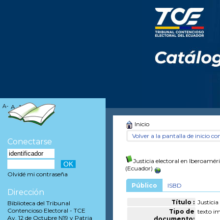
A-
A
A+
Inicio
Volver a la pantalla de inicio con
Conectarse
Justicia electoral en Iberoamér
(Ecuador)
Olvidé mi contraseña
Público
ISBD
Dirección
Título :
Justicia
Biblioteca del Tribunal
Contencioso Electoral - TCE
Tipo de
texto i
Av. 12 de Octubre N19 y Patria
documento: