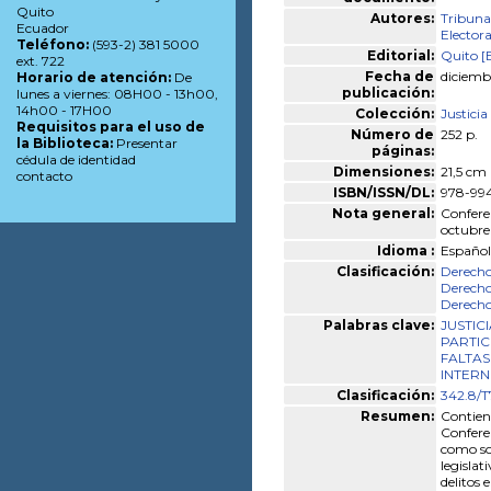
Quito
Autores:
Tribuna
Ecuador
Electora
Teléfono:
(593-2) 381 5000
Editorial:
Quito [
ext. 722
Fecha de
diciemb
Horario de atención:
De
publicación:
lunes a viernes: 08H00 - 13h00,
14h00 - 17H00
Colección:
Justici
Requisitos para el uso de
Número de
252 p.
la Biblioteca:
Presentar
páginas:
cédula de identidad
Dimensiones:
21,5 cm
contacto
ISBN/ISSN/DL:
978-99
Nota general:
Conferen
octubre
Idioma :
Español
Clasificación:
Derecho
Derecho
Derecho
Palabras clave:
JUSTIC
PARTIC
FALTAS
INTER
Clasificación:
342.8/T
Resumen:
Contiene
Conferen
como son
legislat
delitos