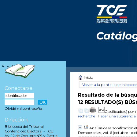
A-
A
A+
Inicio
Volver a la pantalla de inicio con
Conectarse
Resultado de la búsq
12 RESULTADO(S) BÚS
Olvidé mi contraseña
Clasificado(s) por
(
recherche
Hacer una sugerencia
Dirección
Biblioteca del Tribunal
Análisis de la zonificación 
Contencioso Electoral - TCE
Democracias, vol. 6 (octubre - di
Av. 12 de Octubre N19 y Patria