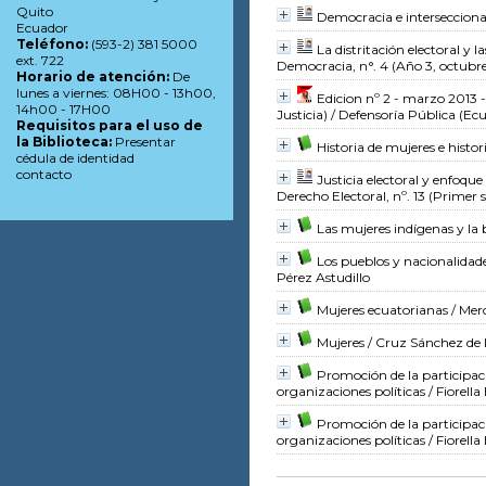
Quito
Democracia e intersecciona
Ecuador
Teléfono:
(593-2) 381 5000
La distritación electoral y
ext. 722
Democracia, n°. 4 (Año 3, octubr
Horario de atención:
De
lunes a viernes: 08H00 - 13h00,
Edicion nº 2 - marzo 2013 -
14h00 - 17H00
Justicia)
/ Defensoría Pública (Ec
Requisitos para el uso de
la Biblioteca:
Presentar
Historia de mujeres e histo
cédula de identidad
contacto
Justicia electoral y enfoqu
Derecho Electoral, nº. 13 (Primer 
Las mujeres indígenas y la
Los pueblos y nacionalidade
Pérez Astudillo
Mujeres ecuatorianas
/ Mer
Mujeres
/ Cruz Sánchez de
Promoción de la participac
organizaciones políticas
/ Fiorell
Promoción de la participac
organizaciones políticas
/ Fiorell