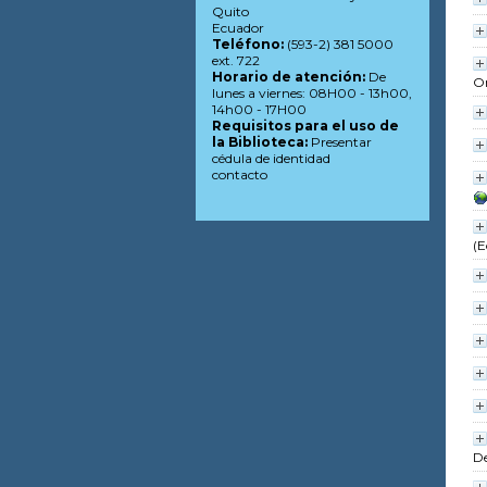
Quito
Ecuador
Teléfono:
(593-2) 381 5000
ext. 722
Horario de atención:
De
Om
lunes a viernes: 08H00 - 13h00,
14h00 - 17H00
Requisitos para el uso de
la Biblioteca:
Presentar
cédula de identidad
contacto
(E
De