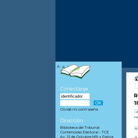
A-
A
A+
Conectarse
R
1
Olvidé mi contraseña
re
Dirección
Biblioteca del Tribunal
Contencioso Electoral - TCE
Av. 12 de Octubre N19 y Patria