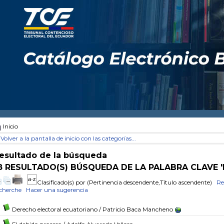
Inicio
Volver a la pantalla de inicio con las categorías...
esultado de la búsqueda
8 RESULTADO(S) BÚSQUEDA DE LA PALABRA CLAVE 
Clasificado(s) por
(Pertinencia descendente,Título ascendente)
Re
cherche
Hacer una sugerencia
Derecho electoral ecuatoriano
/ Patricio Baca Mancheno