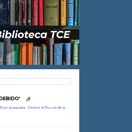
'DEBIDO'
finar búsqueda
Générer le flux rss de la