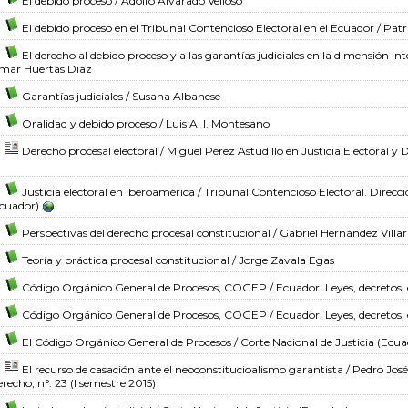
El debido proceso
/ Adolfo Alvarado Velloso
El debido proceso en el Tribunal Contencioso Electoral en el Ecuador
/ Pat
El derecho al debido proceso y a las garantías judiciales en la dimensión i
ar Huertas Díaz
Garantías judiciales
/ Susana Albanese
Oralidad y debido proceso
/ Luis A. I. Montesano
Derecho procesal electoral
/ Miguel Pérez Astudillo
en Justicia Electoral y 
Justicia electoral en Iberoamérica
/ Tribunal Contencioso Electoral. Direcci
cuador)
Perspectivas del derecho procesal constitucional
/ Gabriel Hernández Villar
Teoría y práctica procesal constitucional
/ Jorge Zavala Egas
Código Orgánico General de Procesos, COGEP
/ Ecuador. Leyes, decretos, 
Código Orgánico General de Procesos, COGEP
/ Ecuador. Leyes, decretos, 
El Código Orgánico General de Procesos
/ Corte Nacional de Justicia (Ecua
El recurso de casación ante el neoconstitucioalismo garantista
/ Pedro José
recho, n°. 23 (I semestre 2015)