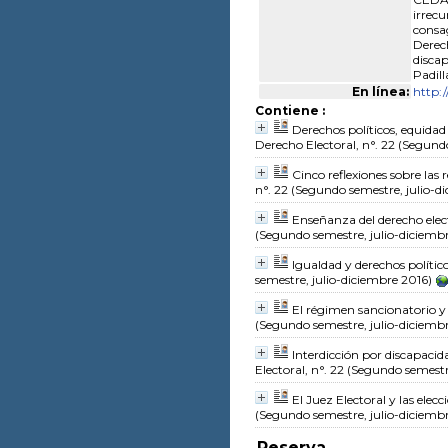
irrecu
consa
Derec
discap
Padill
En línea:
http:
Contiene :
Derechos políticos, equidad
Derecho Electoral, n°. 22 (Segund
Cinco reflexiones sobre las
n°. 22 (Segundo semestre, julio-d
Enseñanza del derecho elec
(Segundo semestre, julio-diciemb
Igualdad y derechos polític
semestre, julio-diciembre 2016)
El régimen sancionatorio y l
(Segundo semestre, julio-diciemb
Interdicción por discapacid
Electoral, n°. 22 (Segundo semestr
El Juez Electoral y las elec
(Segundo semestre, julio-diciemb
Reserva