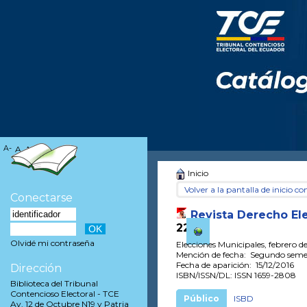
A-
A
A+
Inicio
Volver a la pantalla de inicio con
Conectarse
Revista Derecho Ele
22
Olvidé mi contraseña
Elecciones Municipales, febrero d
Mención de fecha: Segundo semes
Fecha de aparición: 15/12/2016
Dirección
ISBN/ISSN/DL: ISSN 1659-2808
Biblioteca del Tribunal
Contencioso Electoral - TCE
Público
ISBD
Av. 12 de Octubre N19 y Patria