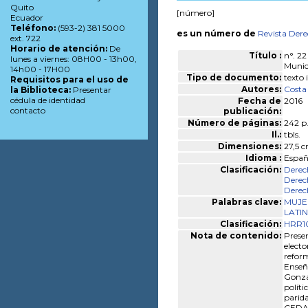
Quito
[número]
Ecuador
Teléfono:
(593-2) 381 5000
es un número de
Revista Dere
ext. 722
Horario de atención:
De
Título :
n°. 22
lunes a viernes: 08H00 - 13h00,
Munici
14h00 - 17H00
Tipo de documento:
texto
Requisitos para el uso de
Autores:
Costa
la Biblioteca:
Presentar
cédula de identidad
Fecha de
2016
contacto
publicación:
Número de páginas:
242 p
Il.:
tbls.
Dimensiones:
27,5 c
Idioma :
Españ
Clasificación:
Derec
Dere
Derech
Palabras clave:
MUJE
LATI
Clasificación:
HRR10
Nota de contenido:
Presen
electo
refor
Enseñ
Gonzál
políti
parida
CEDAW