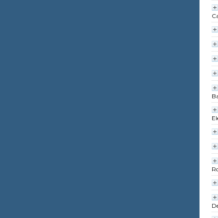
Ca
Ba
El
R
De