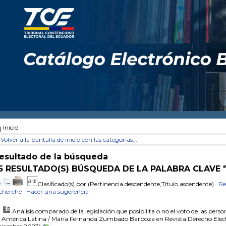
Inicio
Volver a la pantalla de inicio con las categorías...
esultado de la búsqueda
5 RESULTADO(S) BÚSQUEDA DE LA PALABRA CLAVE 
Clasificado(s) por
(Pertinencia descendente,Título ascendente)
Re
cherche
Hacer una sugerencia
Análisis comparado de la legislación que posibilita o no el voto de las perso
 América Latina
/ María Fernanda Zumbado Barboza
en Revista Derecho Elect