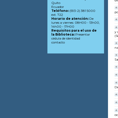
di
Quito
Ecuador
Teléfono:
(593-2) 381 5000
po
ext. 722
Horario de atención:
De
lunes a viernes: 08H00 - 13h00,
14h00 - 17H00
Requisitos para el uso de
y 
la Biblioteca:
Presentar
(S
cédula de identidad
contacto
na
S
De
oc