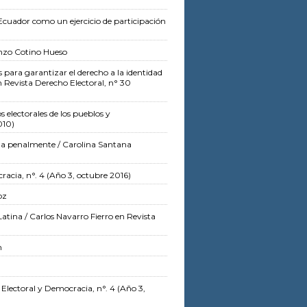
l Ecuador como un ejercicio de participación
nzo Cotino Hueso
para garantizar el derecho a la identidad
n Revista Derecho Electoral, n° 30
s electorales de los pueblos y
010)
ada penalmente
/ Carolina Santana
racia, n°. 4 (Año 3, octubre 2016)
oz
Latina
/ Carlos Navarro Fierro
en Revista
n
 Electoral y Democracia, n°. 4 (Año 3,