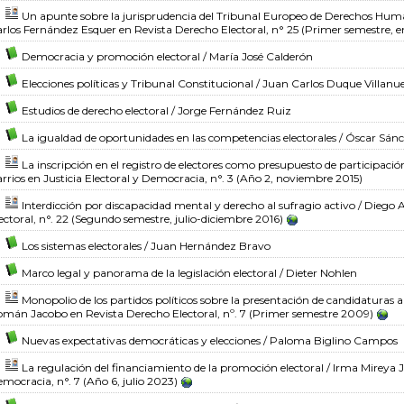
Un apunte sobre la jurisprudencia del Tribunal Europeo de Derechos Huma
rlos Fernández Esquer
en Revista Derecho Electoral, n° 25 (Primer semestre, e
Democracia y promoción electoral
/ María José Calderón
Elecciones políticas y Tribunal Constitucional
/ Juan Carlos Duque Villanu
Estudios de derecho electoral
/ Jorge Fernández Ruiz
La igualdad de oportunidades en las competencias electorales
/ Óscar Sán
La inscripción en el registro de electores como presupuesto de participación 
rrios
en Justicia Electoral y Democracia, n°. 3 (Año 2, noviembre 2015)
Interdicción por discapacidad mental y derecho al sufragio activo
/ Diego A
ectoral, n°. 22 (Segundo semestre, julio-diciembre 2016)
Los sistemas electorales
/ Juan Hernández Bravo
Marco legal y panorama de la legislación electoral
/ Dieter Nohlen
Monopolio de los partidos políticos sobre la presentación de candidaturas a
omán Jacobo
en Revista Derecho Electoral, nº. 7 (Primer semestre 2009)
Nuevas expectativas democráticas y elecciones
/ Paloma Biglino Campos
La regulación del financiamiento de la promoción electoral
/ Irma Mireya 
mocracia, n°. 7 (Año 6, julio 2023)