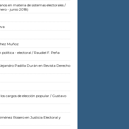
nos en materia de sistemas electorales
/
nero - junio 2018)
eva
chez Muñoz
política - electoral
/ Raudiel F. Peña
lejandro Padilla Durán
en Revista Derecho
 los cargos de elección popular
/ Gustavo
Jiménez Rosero
en Justicia Electoral y