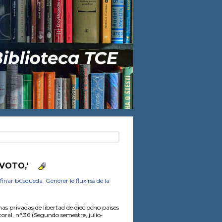
'VOTO,'
finar búsqueda
Générer le flux rss de la
nas privadas de libertad de dieciocho países
oral, n°.36 (Segundo semestre, julio-