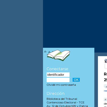
A-
A
A+
Conectarse
R
2
Olvidé mi contraseña
re
Dirección
Biblioteca del Tribunal
Contencioso Electoral - TCE
de
Av. 12 de Octubre N19 y Patria