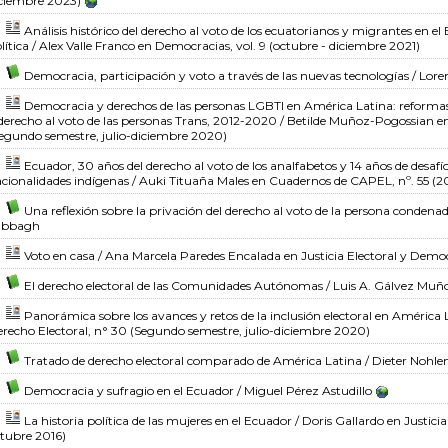
ciembre 2023)
Análisis histórico del derecho al voto de los ecuatorianos y migrantes en e
lítica
/ Alex Valle Franco
en Democracias, vol. 9 (octubre - diciembre 2021)
Democracia, participación y voto a través de las nuevas tecnologías
/ Lore
Democracia y derechos de las personas LGBTI en América Latina: reformas 
derecho al voto de las personas Trans, 2012-2020
/ Betilde Muñoz-Pogossian
e
egundo semestre, julio-diciembre 2020)
Ecuador, 30 años del derecho al voto de los analfabetos y 14 años de desafío
cionalidades indígenas
/ Auki Tituaña Males
en Cuadernos de CAPEL, nº. 55 (2
Una reflexión sobre la privación del derecho al voto de la persona conden
abbagh
Voto en casa
/ Ana Marcela Paredes Encalada
en Justicia Electoral y Democ
El derecho electoral de las Comunidades Autónomas
/ Luis A. Gálvez Muñ
Panorámica sobre los avances y retos de la inclusión electoral en América 
recho Electoral, n° 30 (Segundo semestre, julio-diciembre 2020)
Tratado de derecho electoral comparado de América Latina
/ Dieter Nohle
Democracia y sufragio en el Ecuador
/ Miguel Pérez Astudillo
La historia política de las mujeres en el Ecuador
/ Doris Gallardo
en Justicia
tubre 2016)