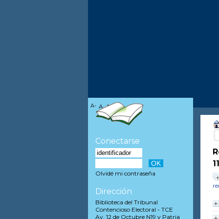
A-
A
A+
Conectarse
R
1
Olvidé mi contraseña
re
Dirección
Biblioteca del Tribunal
Contencioso Electoral - TCE
Av. 12 de Octubre N19 y Patria