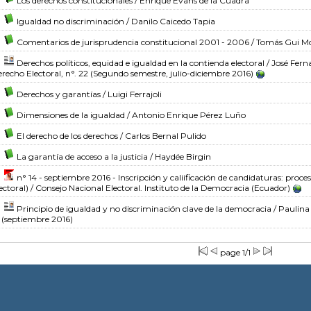
Los derechos constitucionales
/ Enrique Evans de la Cuadra
Igualdad no discriminación
/ Danilo Caicedo Tapia
Comentarios de jurisprudencia constitucional 2001 - 2006
/ Tomás Gui Mo
Derechos políticos, equidad e igualdad en la contienda electoral
/ José Fern
recho Electoral, n°. 22 (Segundo semestre, julio-diciembre 2016)
Derechos y garantías
/ Luigi Ferrajoli
Dimensiones de la igualdad
/ Antonio Enrique Pérez Luño
El derecho de los derechos
/ Carlos Bernal Pulido
La garantía de acceso a la justicia
/ Haydée Birgin
n° 14 - septiembre 2016 - Inscripción y caliificación de candidaturas: proces
ectoral)
/ Consejo Nacional Electoral. Instituto de la Democracia (Ecuador)
Principio de igualdad y no discriminación clave de la democracia
/ Paulina
 (septiembre 2016)
page 1/1