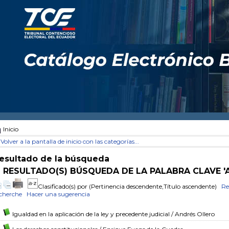
Inicio
Volver a la pantalla de inicio con las categorías...
esultado de la búsqueda
1 RESULTADO(S) BÚSQUEDA DE LA PALABRA CLAVE '
Clasificado(s) por
(Pertinencia descendente,Título ascendente)
Re
cherche
Hacer una sugerencia
Igualdad en la aplicación de la ley y precedente judicial
/ Andrés Ollero