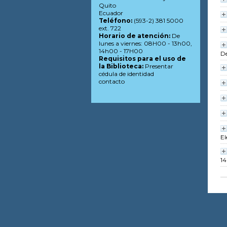
Quito
Ecuador
Teléfono:
(593-2) 381 5000
ext. 722
Horario de atención:
De
lunes a viernes: 08H00 - 13h00,
14h00 - 17H00
De
Requisitos para el uso de
la Biblioteca:
Presentar
cédula de identidad
contacto
El
14