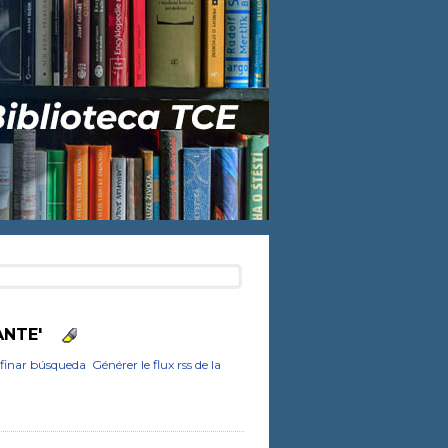
ANTE'
finar búsqueda
Générer le flux rss de la