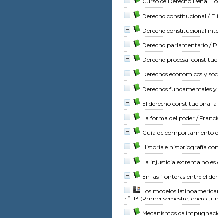
Curso de Derecho Penal E
Derecho constitucional
/ El
Derecho constitucional int
Derecho parlamentario
/ P
Derecho procesal constituc
Derechos económicos y soci
Derechos fundamentales y r
El derecho constitucional a
La forma del poder
/ Franci
Guía de comportamiento en 
Historia e historiografía co
La injusticia extrema no es
En las fronteras entre el der
Los modelos latinoamerican
nº. 13 (Primer semestre, enero-jun
Mecanismos de impugnación 