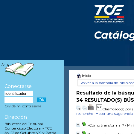
A-
A
A+
Inicio
Volver a la pantalla de inicio con
Conectarse
Resultado de la búsq
34 RESULTADO(S) BÚ
Olvidé mi contraseña
Clasificado(s) por
(
recherche
Hacer una sugerencia
Dirección
Biblioteca del Tribunal
¿Cómo transformar?
/ Mir
Contencioso Electoral - TCE
Av. 12 de Octubre N19 y Patria