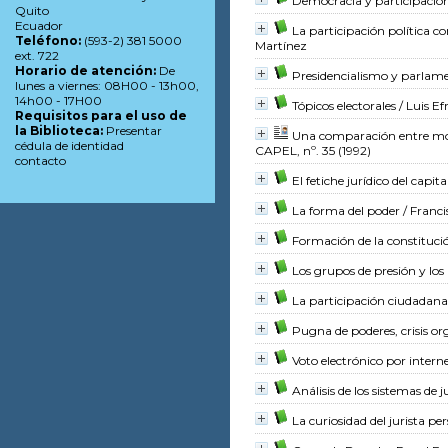
Democracia y participación 
Quito
Ecuador
La participación política 
Teléfono:
(593-2) 381 5000
Martínez
ext. 722
Horario de atención:
De
Presidencialismo y parlam
lunes a viernes: 08H00 - 13h00,
14h00 - 17H00
Tópicos electorales
/ Luis Ef
Requisitos para el uso de
la Biblioteca:
Presentar
Una comparación entre mod
cédula de identidad
CAPEL, nº. 35 (1992)
contacto
El fetiche jurídico del capita
La forma del poder
/ Franci
Formación de la constitució
Los grupos de presión y los 
La participación ciudadana
Pugna de poderes, crisis or
Voto electrónico por intern
Análisis de los sistemas de 
La curiosidad del jurista pe