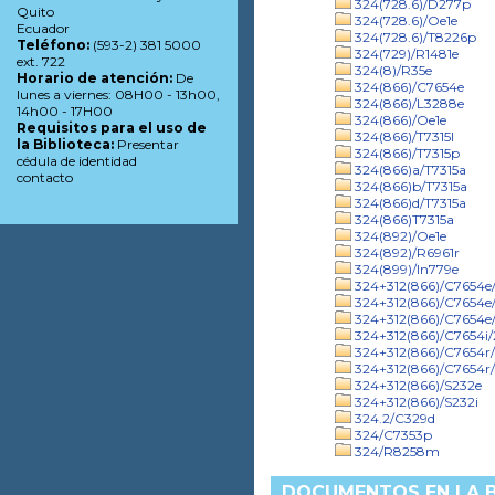
324(728.6)/D277p
Quito
324(728.6)/Oe1e
Ecuador
324(728.6)/T8226p
Teléfono:
(593-2) 381 5000
324(729)/R1481e
ext. 722
324(8)/R35e
Horario de atención:
De
324(866)/C7654e
lunes a viernes: 08H00 - 13h00,
324(866)/L3288e
14h00 - 17H00
324(866)/Oe1e
Requisitos para el uso de
324(866)/T7315l
la Biblioteca:
Presentar
324(866)/T7315p
cédula de identidad
324(866)a/T7315a
contacto
324(866)b/T7315a
324(866)d/T7315a
324(866)T7315a
324(892)/Oe1e
324(892)/R6961r
324(899)/In779e
324+312(866)/C7654e
324+312(866)/C7654e
324+312(866)/C7654e
324+312(866)/C7654i/
324+312(866)/C7654r
324+312(866)/C7654r
324+312(866)/S232e
324+312(866)/S232i
324.2/C329d
324/C7353p
324/R8258m
DOCUMENTOS EN LA BI