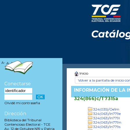
A-
A
A+
Inicio
Volver a la pantalla de inicio con
Conectarse
INFORMACIÓN DE LA 
324(866)c/T7315a
Olvidé mi contraseña
324(035)/Oe1m
Dirección
324(063)/In779e
324(063)/In779l
Biblioteca del Tribunal
324(063)/In779n
Contencioso Electoral - TCE
324(063)/In779s
Av. 12 de Octubre N19 y Patria