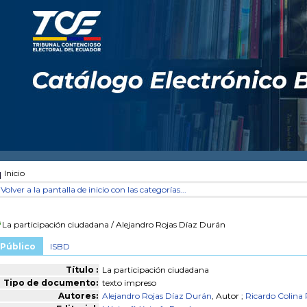
Inicio
Volver a la pantalla de inicio con las categorías...
La participación ciudadana
/ Alejandro Rojas Díaz Durán
Público
ISBD
Título :
La participación ciudadana
Tipo de documento:
texto impreso
Autores:
Alejandro Rojas Díaz Durán
, Autor ;
Ricardo Colina