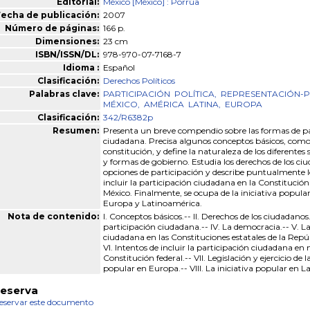
Editorial:
México [México] : Porrúa
echa de publicación:
2007
Número de páginas:
166 p.
Dimensiones:
23 cm
ISBN/ISSN/DL:
978-970-07-7168-7
Idioma :
Español
Clasificación:
Derechos Políticos
Palabras clave:
PARTICIPACIÓN
POLÍTICA,
REPRESENTACIÓN-PO
MÉXICO,
AMÉRICA
LATINA,
EUROPA
Clasificación:
342/R6382p
Resumen:
Presenta un breve compendio sobre las formas de pa
ciudadana. Precisa algunos conceptos básicos, como 
constitución, y define la naturaleza de los diferentes 
y formas de gobierno. Estudia los derechos de los ci
opciones de participación y describe puntualmente l
incluir la participación ciudadana en la Constitución
México. Finalmente, se ocupa de la iniciativa popular
Europa y Latinoamérica.
Nota de contenido:
I. Conceptos básicos.-- II. Derechos de los ciudadanos.-
participación ciudadana.-- IV. La democracia.-- V. L
ciudadana en las Constituciones estatales de la Repú
VI. Intentos de incluir la participación ciudadana en 
Constitución federal.-- VII. Legislación y ejercicio de la
popular en Europa.-- VIII. La iniciativa popular en 
eserva
eservar este documento