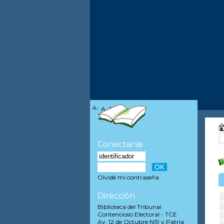
A-
A
A+
Conectarse
Olvidé mi contraseña
Dirección
Biblioteca del Tribunal
Contencioso Electoral - TCE
Av. 12 de Octubre N19 y Patria