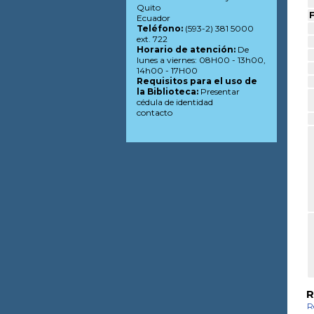
Quito
F
Ecuador
Teléfono:
(593-2) 381 5000
ext. 722
Horario de atención:
De
lunes a viernes: 08H00 - 13h00,
14h00 - 17H00
Requisitos para el uso de
la Biblioteca:
Presentar
cédula de identidad
contacto
R
R