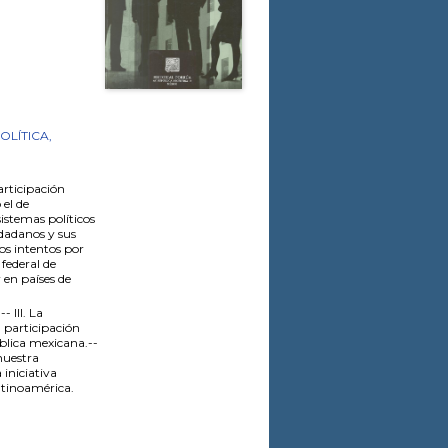
LÍTICA,
rticipación
el de
sistemas políticos
udadanos y sus
os intentos por
 federal de
 en países de
- III. La
a participación
blica mexicana.--
nuestra
 iniciativa
Latinoamérica.