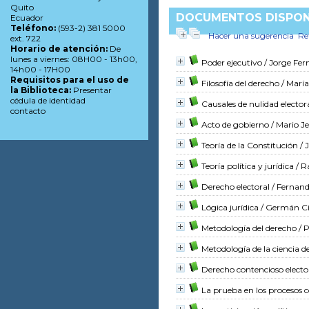
Quito
DOCUMENTOS DISPONI
Ecuador
Teléfono:
(593-2) 381 5000
Hacer una sugerencia
Re
ext. 722
Horario de atención:
De
lunes a viernes: 08H00 - 13h00,
Poder ejecutivo
/ Jorge Fer
14h00 - 17H00
Requisitos para el uso de
Filosofía del derecho
/ Marí
la Biblioteca:
Presentar
cédula de identidad
Causales de nulidad elector
contacto
Acto de gobierno
/ Mario J
Teoría de la Constitución
/ 
Teoría política y jurídica
/ R
Derecho electoral
/ Fernand
Lógica jurídica
/ Germán Ci
Metodología del derecho
/ 
Metodología de la ciencia d
Derecho contencioso electo
La prueba en los procesos c