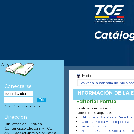
A-
A
A+
Inicio
Volver a la pantalla de inicio con
Conectarse
INFORMACIÓN DE LA E
Editorial Porrúa
Olvidé mi contraseña
localizada en México
Colecciones adjuntas
Dirección
Biblioteca Porrúa de Derecho 
Obra Jurídica Enciclopédica
Biblioteca del Tribunal
Sepan cuántos...
Contencioso Electoral - TCE
Serie Las Ciencias Sociales. Te
Av. 12 de Octubre N19 y Patria