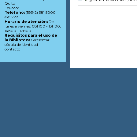
Quito
Ecuador
Teléfono:
(593-2) 381 5000
ext. 722
Horario de atención:
De
lunes a viernes: 08H00 - 13h00,
14h00 - 17H00
Requisitos para el uso de
la Biblioteca:
Presentar
cédula de identidad
contacto