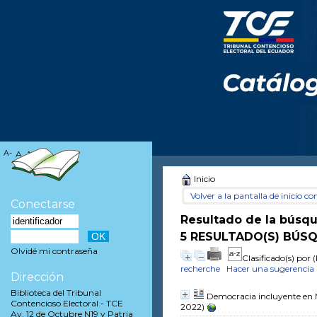
A-
A
A+
Inicio
Volver a la pantalla de inicio con
Conectarse
Resultado de la búsq
5 RESULTADO(S) BÚSQ
Olvidé mi contraseña
Clasificado(s) por
(
recherche
Hacer una sugerencia
Dirección
Biblioteca del Tribunal
Democracia incluyente en 
Contencioso Electoral - TCE
2022)
Av. 12 de Octubre N19 y Patria