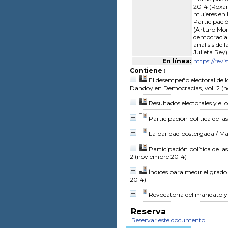
2014 (Roxan
mujeres en l
Participació
(Arturo More
democracia 
análisis de 
Julieta Rey)
En línea:
https://rev
Contiene :
El desempeño electoral de lo
Dandoy
en Democracias, vol. 2 (
Resultados electorales y el
Participación política de l
La paridad postergada
/ Ma
Participación política de l
2 (noviembre 2014)
Índices para medir el grado
2014)
Revocatoria del mandato 
Reserva
Reservar este documento