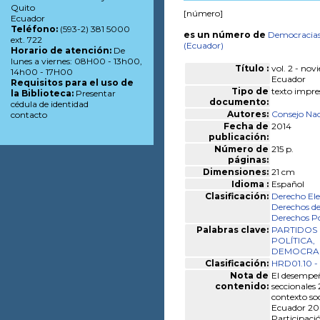
Quito
[número]
Ecuador
Teléfono:
(593-2) 381 5000
es un número de
Democracia
ext. 722
(Ecuador)
Horario de atención:
De
lunes a viernes: 08H00 - 13h00,
Título :
vol. 2 - nov
14h00 - 17H00
Ecuador
Requisitos para el uso de
Tipo de
texto impre
la Biblioteca:
Presentar
documento:
cédula de identidad
Autores:
Consejo Nac
contacto
Fecha de
2014
publicación:
Número de
215 p.
páginas:
Dimensiones:
21 cm
Idioma :
Español
Clasificación:
Derecho Ele
Derechos de
Derechos Po
Palabras clave:
PARTIDOS
POLÍTICA,
DEMOCRAC
Clasificación:
HRD01.10 -
Nota de
El desempeño
contenido:
seccionales
contexto soc
Ecuador 200
Participació