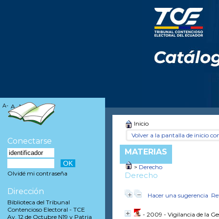
A-
A
A+
Inicio
Volver a la pantalla de inicio con
Conectarse
MATERIAS
>
Derecho
Olvidé mi contraseña
Derecho
Dirección
Hacer una sugerencia
Re
Biblioteca del Tribunal
Contencioso Electoral - TCE
- 2009 - Vigilancia de la G
Av. 12 de Octubre N19 y Patria