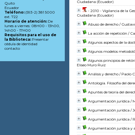
Ciudadana (Ecuador)
Quito
Ecuador
- 2010 - Vigilancia de la Ge
Teléfono:
(593-2) 381 5000
Ciudadana (Ecuador)
ext. 722
Horario de atención:
De
Abuso de derecho
/ Gustavo
lunes a viernes: 08H00 - 13h00,
14h00 - 17H00
La acción de repetición
/ Ca
Requisitos para el uso de
la Biblioteca:
Presentar
Algunos aspectos de la doc
cédula de identidad
contacto
Algunos modelos metodológi
Algunos principios de retóri
Eliseo Muro Ruiz
Análisis y derecho
/ Paolo 
Antología. Filosofía del der
Apuntes de teoría del dere
Argumentación jurídica
/ M
Argumentación jurídica
/ J
Argumentación jurídica
/ 
Argumentación jurídica y an