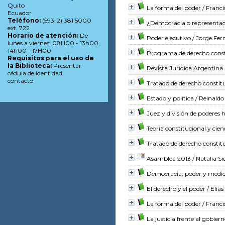
Quito
La forma del poder
/ Franci
Ecuador
Teléfono:
(593-2) 381 5000
¿Democracia o representa
ext. 722
Horario de atención:
De
Poder ejecutivo
/ Jorge Fer
lunes a viernes: 08H00 - 13h00,
14h00 - 17H00
Programa de derecho const
Requisitos para el uso de
la Biblioteca:
Presentar
Revista Jurídica Argentina
cédula de identidad
contacto
Tratado de derecho constit
Estado y política
/ Reinald
Juez y división de poderes 
Teoría constitucional y cienc
Tratado de derecho constit
Asamblea 2013
/ Natalia Si
Democracia, poder y medi
El derecho y el poder
/ Elías
La forma del poder
/ Franci
La justicia frente al gobier