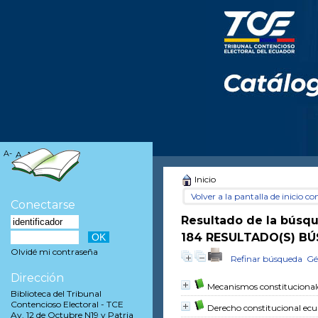
A-
A
A+
Inicio
Volver a la pantalla de inicio con
Conectarse
Resultado de la búsq
184 RESULTADO(S) BÚ
Olvidé mi contraseña
Refinar búsqueda
Gé
Dirección
Mecanismos constitucionales
Biblioteca del Tribunal
Contencioso Electoral - TCE
Derecho constitucional ec
Av. 12 de Octubre N19 y Patria