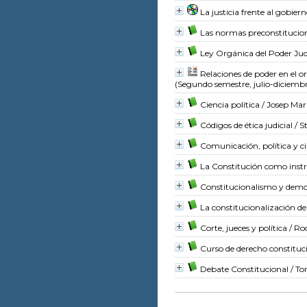
La justicia frente al gobier
Las normas preconstitucion
Ley Orgánica del Poder Judi
Relaciones de poder en el or
(Segundo semestre, julio-diciemb
Ciencia política
/ Josep Marí
Códigos de ética judicial
/ S
Comunicación, política y c
La Constitución como ins
Constitucionalismo y demo
La constitucionalización de
Corte, jueces y política
/ Ro
Curso de derecho constituc
Debate Constitucional
/ To