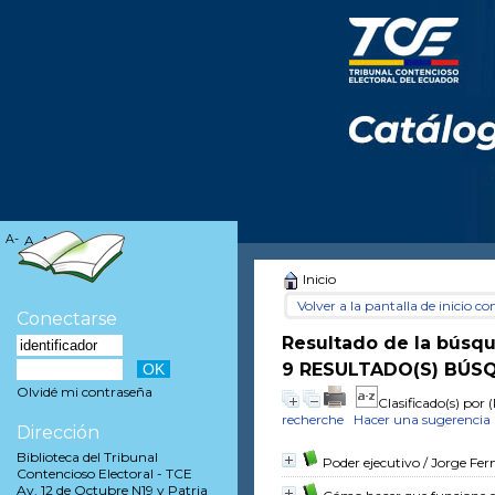
A-
A
A+
Inicio
Volver a la pantalla de inicio con
Conectarse
Resultado de la búsq
9 RESULTADO(S) BÚSQ
Olvidé mi contraseña
Clasificado(s) por
(
recherche
Hacer una sugerencia
Dirección
Biblioteca del Tribunal
Poder ejecutivo
/ Jorge Fer
Contencioso Electoral - TCE
Av. 12 de Octubre N19 y Patria