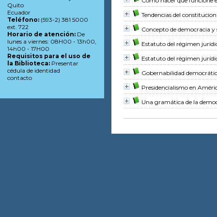
Cómo hacer que funcione el
Quito
Ecuador
Tendencias del constitucio
Teléfono:
(593-2) 381 5000
ext. 722
Concepto de democracia y 
Horario de atención:
De
lunes a viernes: 08H00 - 13h00,
Estatuto del régimen jurídi
14h00 - 17H00
Requisitos para el uso de
Estatuto del régimen jurídi
la Biblioteca:
Presentar
cédula de identidad
Gobernabilidad democráti
contacto
Presidencialismo en Améri
Una gramática de la democ