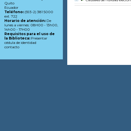
Quito
Ecuador
Teléfono:
(593-2) 381 5000
ext. 722
Horario de atención:
De
lunes a viernes: 08H00 - 13h00,
14h00 - 17H00
Requisitos para el uso de
la Biblioteca:
Presentar
cédula de identidad
contacto