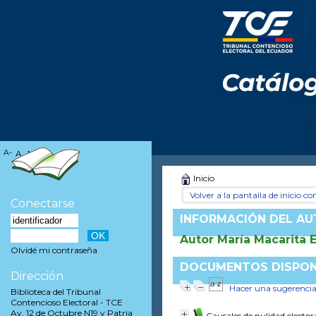
A-
A
A+
Inicio
Volver a la pantalla de inicio con
Conectarse
INFORMACIÓN DEL A
Autor María Macarita 
Olvidé mi contraseña
DOCUMENTOS DISPONI
Dirección
Hacer una sugerenci
Biblioteca del Tribunal
Contencioso Electoral - TCE
Av. 12 de Octubre N19 y Patria
Causales de nulidad elector