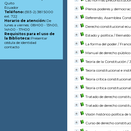
Las normas preconstitucion
Quito
Ecuador
Plenos poderes y democraci
Teléfono:
(593-2) 381 5000
ext. 722
Referendo, Asamblea Const
Horario de atención:
De
lunes a viernes: 08H00 - 13h00,
Derecho constitucional ec
14h00 - 17H00
Requisitos para el uso de
Estado y política
/ Reinald
la Biblioteca:
Presentar
cédula de identidad
La forma del poder
/ Franci
contacto
Manual de derecho público
Teoría de la Constitución
/ 
Teoría constitucional e insti
Teoría crítica constitucional
Teoría crítica constitucional
Tratado de derecho constit
Tratado de derecho constit
Visión histórico política de
Curso de derecho constituc