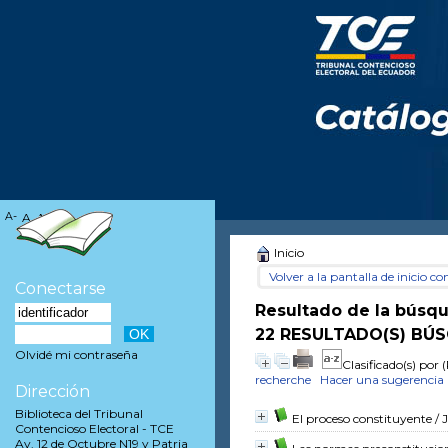
A-
A
A+
Inicio
Volver a la pantalla de inicio con
Conectarse
Resultado de la búsq
22 RESULTADO(S) BÚS
Olvidé mi contraseña
Clasificado(s) por
(
recherche
Hacer una sugerencia
Dirección
Biblioteca del Tribunal
El proceso constituyente
/ 
Contencioso Electoral - TCE
Av. 12 de Octubre N19 y Patria