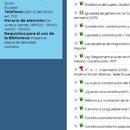
Quito
Dialéctica del sujeto, dialéc
Ecuador
Teléfono:
(593-2) 381 5000
Igualdad de género en la C
ext. 722
semestre 2011)
Horario de atención:
De
lunes a viernes: 08H00 - 13h00,
Jurisdicción, constitución 
14h00 - 17H00
Requisitos para el uso de
Laicidad y constitución
/ Ví
la Biblioteca:
Presentar
cédula de identidad
Las escaleras de Hogwarts o
contacto
Aguilar
Ley Reglamentaria de las fra
México. Constitución, 1917
nº. 4 - I - II semestre 2005 
Andina Simón Bolívar, Sede Ecua
La nueva Constitución del
¿Qué es una constitución?
Reforma y mutación de la 
Camino a la igualdad real
/
Constitucionalismo en Ecu
Constitucionalismo popular