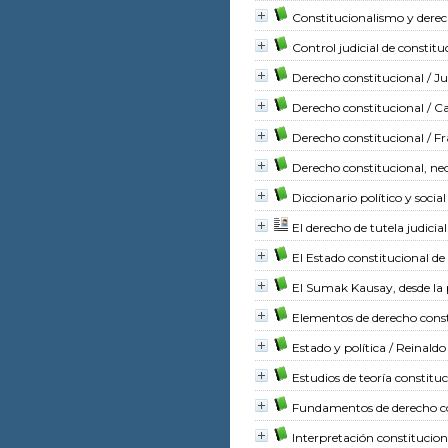
Constitucionalismo y dere
Control judicial de constitu
Derecho constitucional
/ Ju
Derecho constitucional
/ C
Derecho constitucional
/ Fr
Derecho constitucional, ne
Diccionario político y soci
El derecho de tutela judicial
El Estado constitucional de 
El Sumak Kausay, desde la 
Elementos de derecho const
Estado y política
/ Reinald
Estudios de teoría constitu
Fundamentos de derecho co
Interpretación constitucion