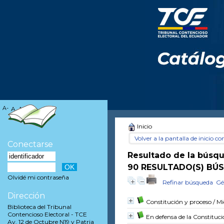
A-
A
A+
Inicio
Volver a la pantalla de inicio con
Conectarse
Resultado de la búsq
90 RESULTADO(S) BÚS
Olvidé mi contraseña
Refinar búsqueda
Gé
Dirección
Constitución y proceso
/ Mi
Biblioteca del Tribunal
Contencioso Electoral - TCE
En defensa de la Constituc
Av. 12 de Octubre N19 y Patria