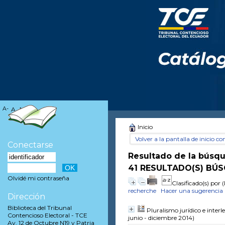
A-
A
A+
Inicio
Volver a la pantalla de inicio con
Conectarse
Resultado de la búsq
41 RESULTADO(S) BÚS
Olvidé mi contraseña
Clasificado(s) por
(
recherche
Hacer una sugerencia
Dirección
Biblioteca del Tribunal
Pluralismo jurídico e interl
Contencioso Electoral - TCE
junio - diciembre 2014)
Av. 12 de Octubre N19 y Patria