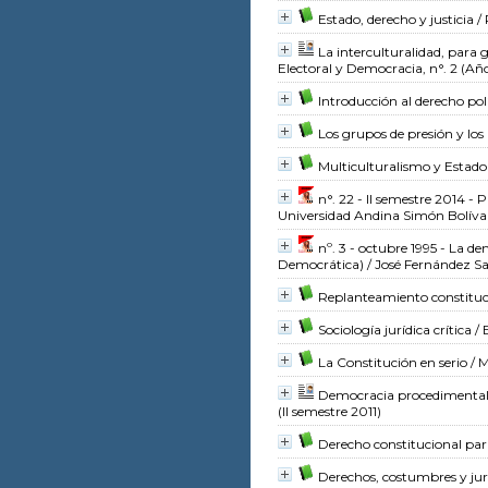
Estado, derecho y justicia
/ 
La interculturalidad, para g
Electoral y Democracia, n°. 2 (Añ
Introducción al derecho pol
Los grupos de presión y los 
Multiculturalismo y Estado
n°. 22 - II semestre 2014 -
Universidad Andina Simón Bolíva
nº. 3 - octubre 1995 - La 
Democrática)
/ José Fernández Sa
Replanteamiento constituc
Sociología jurídica crítica
/ 
La Constitución en serio
/ M
Democracia procedimental 
(II semestre 2011)
Derecho constitucional para
Derechos, costumbres y jur