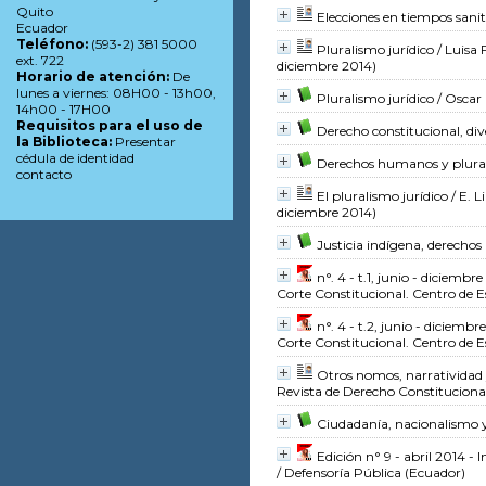
Quito
Elecciones en tiempos sanit
Ecuador
Teléfono:
(593-2) 381 5000
Pluralismo jurídico
/ Luisa
ext. 722
diciembre 2014)
Horario de atención:
De
lunes a viernes: 08H00 - 13h00,
Pluralismo jurídico
/ Oscar
14h00 - 17H00
Requisitos para el uso de
Derecho constitucional, div
la Biblioteca:
Presentar
cédula de identidad
Derechos humanos y plural
contacto
El pluralismo jurídico
/ E. L
diciembre 2014)
Justicia indígena, derecho
n°. 4 - t.1, junio - diciembr
Corte Constitucional. Centro de E
n°. 4 - t.2, junio - diciembr
Corte Constitucional. Centro de E
Otros nomos, narratividad y
Revista de Derecho Constitucional, 
Ciudadanía, nacionalismo
Edición n° 9 - abril 2014 - I
/ Defensoría Pública (Ecuador)