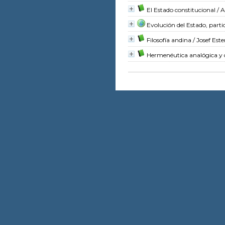
El Estado constitucional
/ A
Evolución del Estado, parti
Filosofía andina
/ Josef Es
Hermenéutica analógica y 