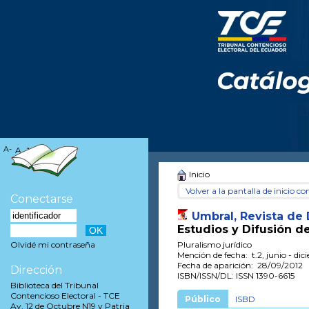
A-
A
A+
Inicio
Volver a la pantalla de inicio con
Conectarse
Umbral, Revista de
Estudios y Difusión d
Pluralismo jurídico
Olvidé mi contraseña
Mención de fecha: t.2, junio - di
Fecha de aparición: 28/09/2012
Dirección
ISBN/ISSN/DL: ISSN 1390-6615
Biblioteca del Tribunal
Contencioso Electoral - TCE
Público
ISBD
Av. 12 de Octubre N19 y Patria