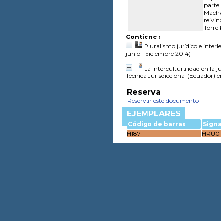
parte 
Machac
reivin
Torre 
Contiene :
Pluralismo jurídico e interl
junio - diciembre 2014)
La interculturalidad en la 
Técnica Jurisdiccional (Ecuador)
e
Reserva
Reservar este documento
EJEMPLARES
Código de barras
Sign
H187
HRU01.