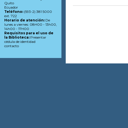
Quito
Ecuador
Teléfono:
(593-2) 381 5000
ext. 722
Horario de atención:
De
lunes a viernes: 08H00 - 13h00,
14h00 - 17H00
Requisitos para el uso de
la Biblioteca:
Presentar
cédula de identidad
contacto