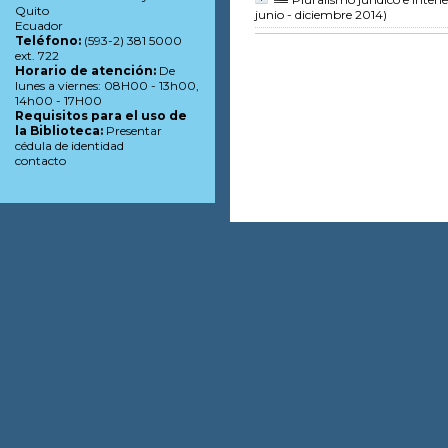
Quito
junio - diciembre 2014)
Ecuador
Teléfono:
(593-2) 381 5000
ext. 722
Horario de atención:
De
lunes a viernes: 08H00 - 13h00,
14h00 - 17H00
Requisitos para el uso de
la Biblioteca:
Presentar
cédula de identidad
contacto