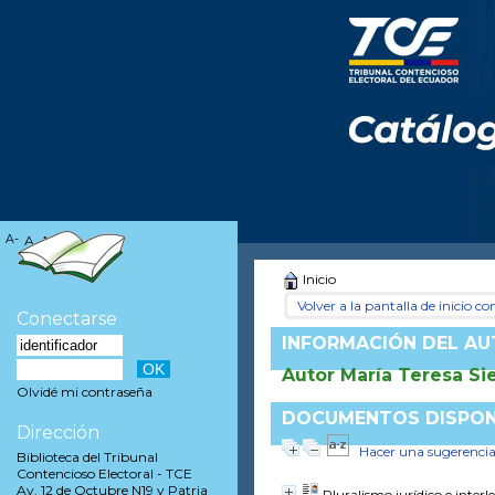
A-
A
A+
Inicio
Volver a la pantalla de inicio con
Conectarse
INFORMACIÓN DEL A
Autor María Teresa Sie
Olvidé mi contraseña
DOCUMENTOS DISPONI
Dirección
Hacer una sugerenci
Biblioteca del Tribunal
Contencioso Electoral - TCE
Av. 12 de Octubre N19 y Patria
Pluralismo jurídico e interl