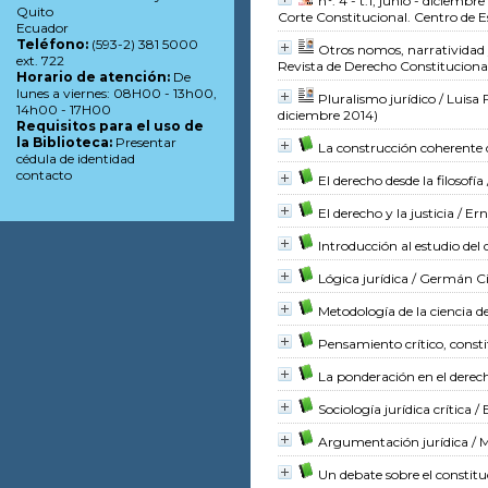
n°. 4 - t.1, junio - diciembr
Quito
Corte Constitucional. Centro de E
Ecuador
Teléfono:
(593-2) 381 5000
Otros nomos, narratividad y
ext. 722
Revista de Derecho Constitucional, 
Horario de atención:
De
lunes a viernes: 08H00 - 13h00,
Pluralismo jurídico
/ Luisa
14h00 - 17H00
diciembre 2014)
Requisitos para el uso de
la Biblioteca:
Presentar
La construcción coherente 
cédula de identidad
contacto
El derecho desde la filosofía
El derecho y la justicia
/ Ern
Introducción al estudio del
Lógica jurídica
/ Germán Ci
Metodología de la ciencia d
Pensamiento crítico, consti
La ponderación en el derec
Sociología jurídica crítica
/ 
Argumentación jurídica
/ M
Un debate sobre el constit