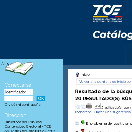
A-
A
A+
Inicio
Volver a la pantalla de inicio con
Conectarse
Resultado de la búsq
20 RESULTADO(S) BÚS
Olvidé mi contraseña
Clasificado(s) por
(
recherche
Hacer una sugerencia
Dirección
Biblioteca del Tribunal
El problema del positivismo
Contencioso Electoral - TCE
Av. 12 de Octubre N19 y Patria