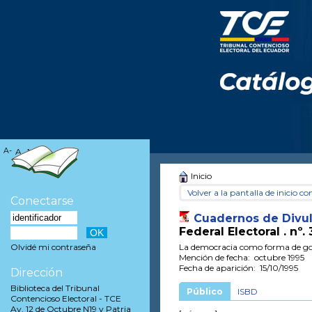
A-
A
A+
Inicio
Volver a la pantalla de inicio con
Conectarse
Cuadernos de Divul
Federal Electoral .
nº. 
La democracia como forma de g
Olvidé mi contraseña
Mención de fecha: octubre 1995
Fecha de aparición: 15/10/1995
Dirección
Biblioteca del Tribunal
Público
ISBD
Contencioso Electoral - TCE
Av. 12 de Octubre N19 y Patria