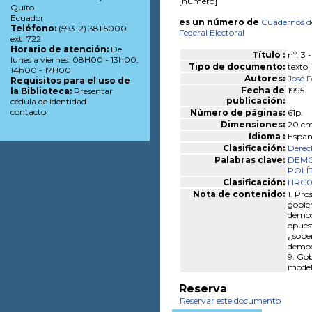
[número]
Quito
Ecuador
es un número de
Cuadernos d
Teléfono:
(593-2) 381 5000
Federal Electoral
ext. 722
Horario de atención:
De
Título :
nº. 3
lunes a viernes: 08H00 - 13h00,
Tipo de documento:
texto
14h00 - 17H00
Autores:
José 
Requisitos para el uso de
Fecha de
1995
la Biblioteca:
Presentar
publicación:
cédula de identidad
contacto
Número de páginas:
61p.
Dimensiones:
20 cm.
Idioma :
Españ
Clasificación:
Derec
Palabras clave:
DEMO
POLÍ
Clasificación:
HRC0
Nota de contenido:
1. Pro
gobie
democ
opues
¿sobe
democr
9. Gob
modelo
Reserva
Reservar este documento