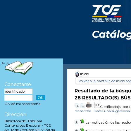
A-
A
A+
Inicio
Volver a la pantalla de inicio con
Conectarse
Resultado de la búsq
28 RESULTADO(S) BÚS
Olvidé mi contraseña
Clasificado(s) por
(
recherche
Hacer una sugerencia
Dirección
Biblioteca del Tribunal
La motivación de las resoluc
Contencioso Electoral - TCE
Av. 12 de Octubre N19 y Patria