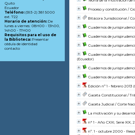
Teoría de la motivación de l
Quito
Ecuador
Proceso y constitución
/ Gi
Teléfono:
(593-2) 381 5000
ext. 722
Bitácora Jurisdiccional
/ Co
Horario de atención:
De
lunes a viernes: 08H00 - 13h00,
Cuadernos de jurisprudencia
14h00 - 17H00
Requisitos para el uso de
Cuadernos de jurisprudenci
la Biblioteca:
Presentar
cédula de identidad
Cuadernos de jurisprudenci
contacto
Cuadernos de jurisprudencia
(Ecuador)
Cuadernos de jurisprudenci
Cuadernos de jurisprudenci
Edición nº 1 - febrero 2013
(
Gaceta Constitucional
/ Tr
Gaceta Judicial
/ Corte Naci
La motivación y su desarrol
n° 1 - Año CXXI, Serie XIX, 
nº. 1 - octubre 2000 - Reso