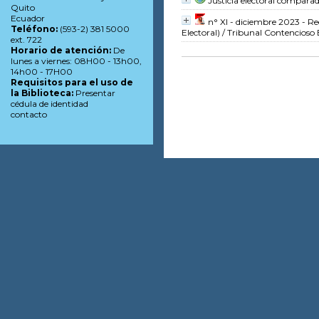
Justicia electoral compara
Quito
Ecuador
n° XI - diciembre 2023 - R
Teléfono:
(593-2) 381 5000
Electoral)
/ Tribunal Contencioso E
ext. 722
Horario de atención:
De
lunes a viernes: 08H00 - 13h00,
14h00 - 17H00
Requisitos para el uso de
la Biblioteca:
Presentar
cédula de identidad
contacto