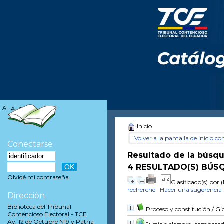
A-
A
A+
Inicio
Volver a la pantalla de inicio con
Conectarse
Resultado de la búsq
4 RESULTADO(S) BÚSQ
Olvidé mi contraseña
Clasificado(s) por
(
recherche
Hacer una sugerencia
Dirección
Biblioteca del Tribunal
Proceso y constitución
/ Gi
Contencioso Electoral - TCE
Av. 12 de Octubre N19 y Patria