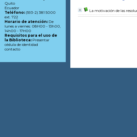
Quito
Ecuador
La motivación de las resoluc
Teléfono:
(593-2) 381 5000
ext. 722
Horario de atención:
De
lunes a viernes: 08H00 - 13h00,
14h00 - 17H00
Requisitos para el uso de
la Biblioteca:
Presentar
cédula de identidad
contacto