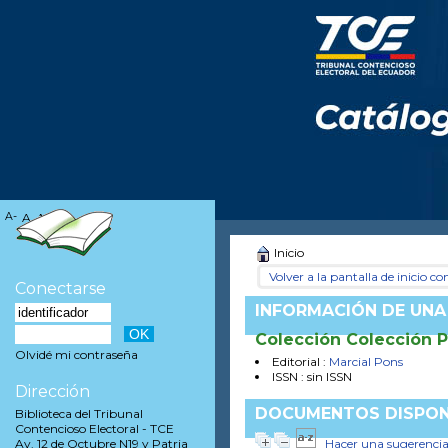
A-
A
A+
Inicio
Volver a la pantalla de inicio con
Conectarse
INFORMACIÓN DE UNA
Colección Colección 
Olvidé mi contraseña
Editorial :
Marcial Pons
ISSN : sin ISSN
Dirección
DOCUMENTOS DISPON
Biblioteca del Tribunal
Contencioso Electoral - TCE
Hacer una sugerenci
Av. 12 de Octubre N19 y Patria