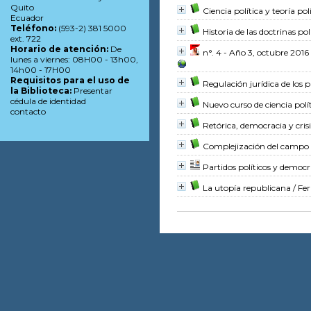
Quito
Ciencia política y teoría p
Ecuador
Teléfono:
(593-2) 381 5000
Historia de las doctrinas pol
ext. 722
Horario de atención:
De
n°. 4 - Año 3, octubre 2016
lunes a viernes: 08H00 - 13h00,
14h00 - 17H00
Requisitos para el uso de
Regulación jurídica de los p
la Biblioteca:
Presentar
cédula de identidad
Nuevo curso de ciencia polí
contacto
Retórica, democracia y crisi
Complejización del campo p
Partidos políticos y democr
La utopía republicana
/ Fe