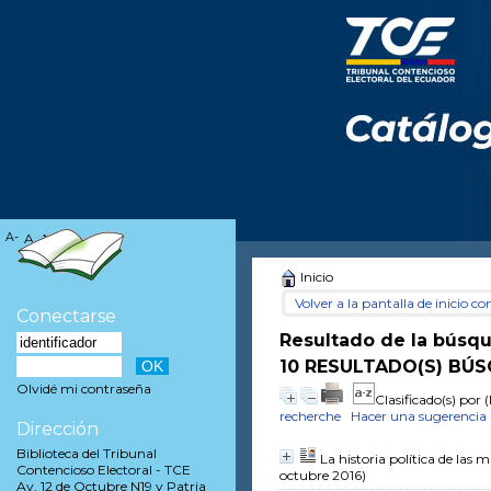
A-
A
A+
Inicio
Volver a la pantalla de inicio con
Conectarse
Resultado de la búsq
10 RESULTADO(S) BÚS
Olvidé mi contraseña
Clasificado(s) por
(
recherche
Hacer una sugerencia
Dirección
Biblioteca del Tribunal
La historia política de las 
Contencioso Electoral - TCE
octubre 2016)
Av. 12 de Octubre N19 y Patria