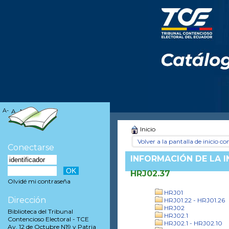
A-
A
A+
Inicio
Volver a la pantalla de inicio con
Conectarse
INFORMACIÓN DE LA 
HRJ02.37
Olvidé mi contraseña
HRJ01
Dirección
HRJ01.22 - HRJ01.26
HRJ02
Biblioteca del Tribunal
HRJ02.1
Contencioso Electoral - TCE
HRJ02.1 - HRJ02.10
Av. 12 de Octubre N19 y Patria