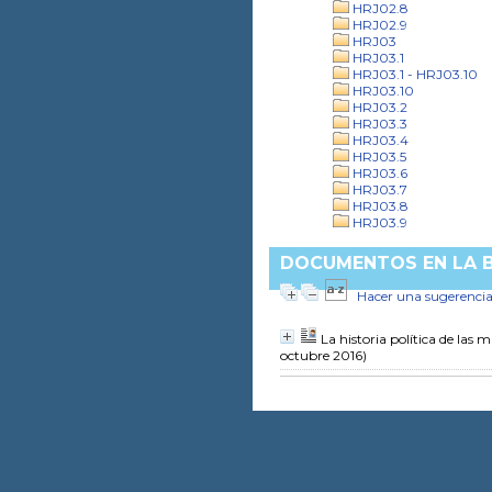
HRJ02.8
HRJ02.9
HRJ03
HRJ03.1
HRJ03.1 - HRJ03.10
HRJ03.10
HRJ03.2
HRJ03.3
HRJ03.4
HRJ03.5
HRJ03.6
HRJ03.7
HRJ03.8
HRJ03.9
DOCUMENTOS EN LA BI
Hacer una sugerenci
La historia política de las 
octubre 2016)