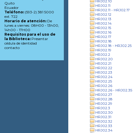
HRJ02.10
Quito
HRJ02.11
Ecuador
HRJ02.11 - HRJ02.17
Teléfono:
(593-2) 381 5000
HRJ02.12
ext. 722
HRJ02.13
Horario de atención:
De
HRJ02.14
lunes a viernes: 08H00 - 13h00,
HRJ02.15
14h00 - 17H00
HRJ02.16
Requisitos para el uso de
HRJ02.17
la Biblioteca:
Presentar
HRJ02.18
cédula de identidad
HRJ02.18 - HRJ02.25
contacto
HRJ02.19
HRJ02.2
HRJ02.20
HRJ02.21
HRJ02.22
HRJ02.23
HRJ02.24
HRJ02.25
HRJ02.26
HRJ02.26 - HRJ02.35
HRJ02.27
HRJ02.28
HRJ02.29
HRJ02.3
HRJ02.30
HRJ02.31
HRJ02.32
HRJ02.33
HRJ02.34