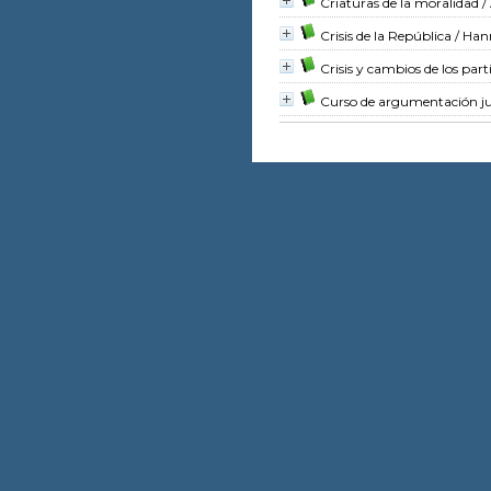
Criaturas de la moralidad
/
Crisis de la República
/ Han
Crisis y cambios de los part
Curso de argumentación ju