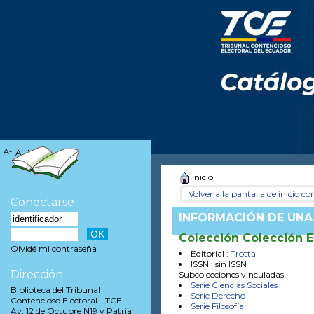
A-
A
A+
Inicio
Volver a la pantalla de inicio con
Conectarse
INFORMACIÓN DE UNA
Colección Colección E
Olvidé mi contraseña
Editorial :
Trotta
ISSN : sin ISSN
Dirección
Subcolecciones vinculadas
Serie Ciencias Sociales
Biblioteca del Tribunal
Serie Derecho
Contencioso Electoral - TCE
Serie Filosofía
Av. 12 de Octubre N19 y Patria