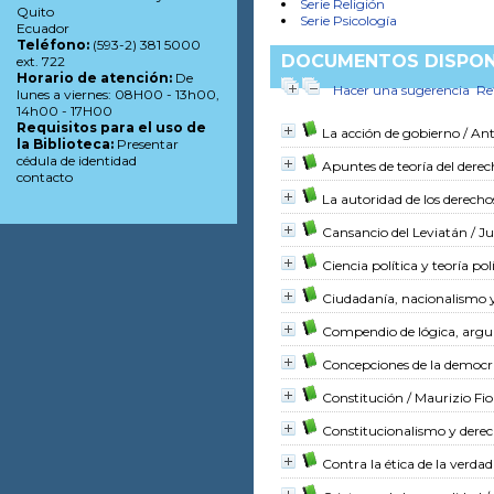
Serie Religión
Quito
Serie Psicología
Ecuador
Teléfono:
(593-2) 381 5000
DOCUMENTOS DISPON
ext. 722
Horario de atención:
De
Hacer una sugerencia
Re
lunes a viernes: 08H00 - 13h00,
14h00 - 17H00
Requisitos para el uso de
La acción de gobierno
/ Ant
la Biblioteca:
Presentar
cédula de identidad
Apuntes de teoría del dere
contacto
La autoridad de los derecho
Cansancio del Leviatán
/ J
Ciencia política y teoría p
Ciudadanía, nacionalismo
Compendio de lógica, argu
Concepciones de la democr
Constitución
/ Maurizio Fio
Constitucionalismo y dere
Contra la ética de la verdad