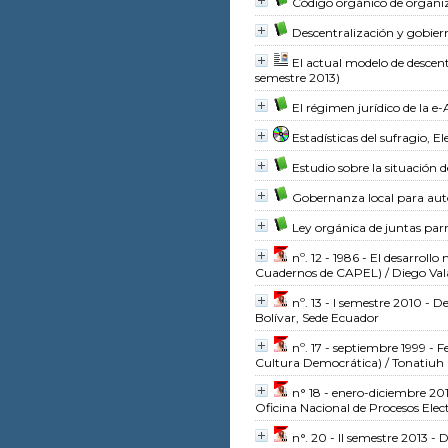
Código orgánico de organiz
Descentralización y gobie
El actual modelo de descent
semestre 2013)
El régimen jurídico de la e
Estadísticas del sufragio, E
Estudio sobre la situación 
Gobernanza local para auto
Ley orgánica de juntas par
nº. 12 - 1986 - El desarrol
Cuadernos de CAPEL)
/ Diego Val
nº. 13 - I semestre 2010 - 
Bolívar, Sede Ecuador
nº. 17 - septiembre 1999 - 
Cultura Democrática)
/ Tonatiuh 
n° 18 - enero-diciembre 201
Oficina Nacional de Procesos Elec
n°. 20 - II semestre 2013 -