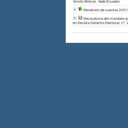
Simón Bolívar, Sede Ecuador
Rendición de cuentas 2011
/
Revocatoria del mandato pa
en Revista Derecho Electoral, nº