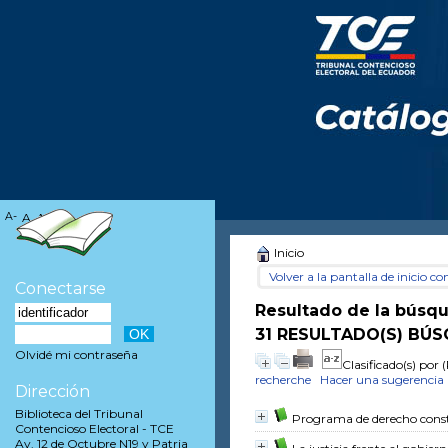
A-
A
A+
Inicio
Volver a la pantalla de inicio con
Conectarse
Resultado de la búsq
31 RESULTADO(S) BÚS
Olvidé mi contraseña
Clasificado(s) por
(
recherche
Hacer una sugerencia
Dirección
Biblioteca del Tribunal
Programa de derecho const
Contencioso Electoral - TCE
Av. 12 de Octubre N19 y Patria