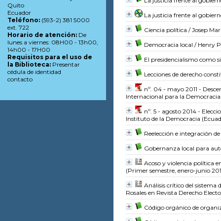
La justicia frente al gobier
Quito
Ecuador
La justicia frente al gobier
Teléfono:
(593-2) 381 5000
ext. 722
Ciencia política
/ Josep Marí
Horario de atención:
De
lunes a viernes: 08H00 - 13h00,
Democracia local
/ Henry P
14h00 - 17H00
Requisitos para el uso de
El presidencialismo como 
la Biblioteca:
Presentar
cédula de identidad
Lecciones de derecho consti
contacto
nº. 04 - mayo 2011 - Desc
Internacional para la Democracia 
nº. 5 - agosto 2014 - Elecc
Instituto de la Democracia (Ecuad
Reelección e integración d
Gobernanza local para auto
Acoso y violencia política 
(Primer semestre, enero-junio 20
Análisis crítico del sistema 
Rosales
en Revista Derecho Electo
Código orgánico de organiz