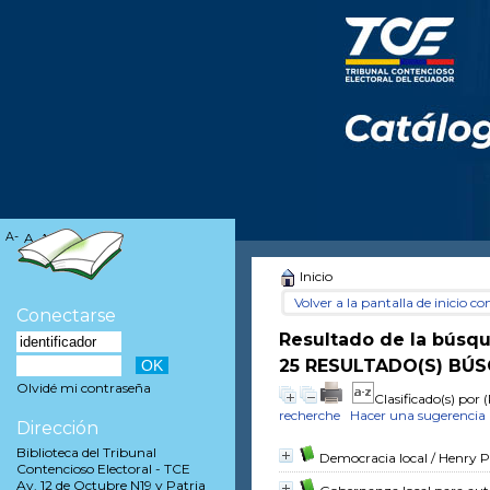
A-
A
A+
Inicio
Volver a la pantalla de inicio con
Conectarse
Resultado de la búsq
25 RESULTADO(S) BÚS
Olvidé mi contraseña
Clasificado(s) por
(
recherche
Hacer una sugerencia
Dirección
Biblioteca del Tribunal
Democracia local
/ Henry P
Contencioso Electoral - TCE
Av. 12 de Octubre N19 y Patria