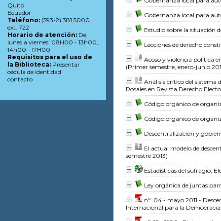
Gobernanza local para auto
Quito
Ecuador
Gobernanza local para auto
Teléfono:
(593-2) 381 5000
ext. 722
Estudio sobre la situación 
Horario de atención:
De
lunes a viernes: 08H00 - 13h00,
Lecciones de derecho consti
14h00 - 17H00
Requisitos para el uso de
Acoso y violencia política 
la Biblioteca:
Presentar
(Primer semestre, enero-junio 20
cédula de identidad
contacto
Análisis crítico del sistema 
Rosales
en Revista Derecho Electo
Código orgánico de organiz
Código orgánico de organiz
Descentralización y gobie
El actual modelo de descent
semestre 2013)
Estadísticas del sufragio, E
Ley orgánica de juntas par
nº. 04 - mayo 2011 - Desc
Internacional para la Democracia 