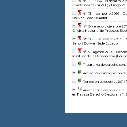
nº. 12 - 1986 - El desarrol
Cuadernos de CAPEL)
/ Diego Val
nº. 13 - I semestre 2010 - 
Bolívar, Sede Ecuador
n° 18 - enero-diciembre 201
Oficina Nacional de Procesos Elec
n°. 20 - II semestre 2013 -
Simón Bolívar, Sede Ecuador
nº. 5 - agosto 2014 - Elecc
Instituto de la Democracia (Ecuad
Programa de derecho const
Reelección e integración d
Rendición de cuentas 2011
/
Revocatoria del mandato pa
en Revista Derecho Electoral, nº