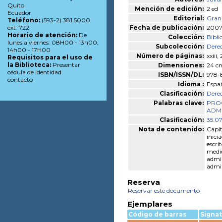
Quito
Mención de edición:
2 ed
Ecuador
Editorial:
Gran
Teléfono:
(593-2) 381 5000
Fecha de publicación:
200
ext. 722
Horario de atención:
De
Colección:
Bibli
lunes a viernes: 08H00 - 13h00,
Subcolección:
Derec
14h00 - 17H00
Número de páginas:
xxiii,
Requisitos para el uso de
la Biblioteca:
Presentar
Dimensiones:
24 cm
cédula de identidad
ISBN/ISSN/DL:
978-
contacto
Idioma :
Espa
Clasificación:
Dere
Palabras clave:
PROC
ADMI
Clasificación:
35.07
Nota de contenido:
Capít
inici
escri
medio
admin
admin
Reserva
Reservar este documento
Ejemplares
Código de barras
Signa